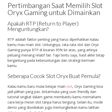
Pertimbangan Saat Memilih Slot
Oryx Gaming untuk Dimainkan
Apakah RTP (Return to Player)
Menguntungkan?
RTP adalah faktor penting yang harus diperhatikan kalau
kamu mau main slot. Untungnya, rata-rata slot dari Oryx
Gaming punya RTP di kisaran 95% ke atas, yang artinya
peluang menang relatif fair. Tapi tentu saja, hasil akhir tetap
bergantung pada keberuntungan dan strategi bermain
kamu.
Seberapa Cocok Slot Oryx Buat Pemula?
Kalau kamu baru mulai belajar main
slot
, Oryx Gaming bisa
jadi pilihan yang pas. Antarmuka yang user-friendly dan
tutorial singkat dalam game membantu kamu memahami
cara kerja mesin slot tanpa harus bingung. Selain itu, mode
demo yang disediakan juga memungkinkan kamu latihan