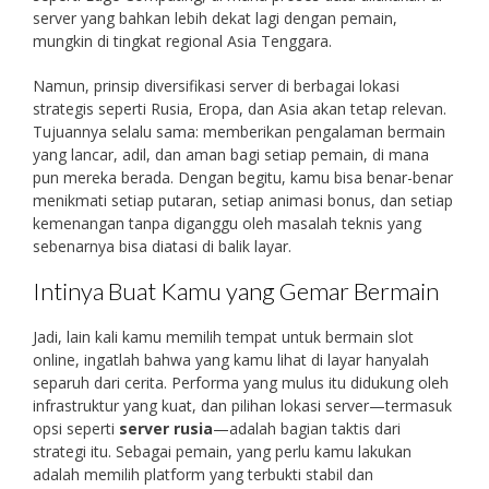
server yang bahkan lebih dekat lagi dengan pemain,
mungkin di tingkat regional Asia Tenggara.
Namun, prinsip diversifikasi server di berbagai lokasi
strategis seperti Rusia, Eropa, dan Asia akan tetap relevan.
Tujuannya selalu sama: memberikan pengalaman bermain
yang lancar, adil, dan aman bagi setiap pemain, di mana
pun mereka berada. Dengan begitu, kamu bisa benar-benar
menikmati setiap putaran, setiap animasi bonus, dan setiap
kemenangan tanpa diganggu oleh masalah teknis yang
sebenarnya bisa diatasi di balik layar.
Intinya Buat Kamu yang Gemar Bermain
Jadi, lain kali kamu memilih tempat untuk bermain slot
online, ingatlah bahwa yang kamu lihat di layar hanyalah
separuh dari cerita. Performa yang mulus itu didukung oleh
infrastruktur yang kuat, dan pilihan lokasi server—termasuk
opsi seperti
server rusia
—adalah bagian taktis dari
strategi itu. Sebagai pemain, yang perlu kamu lakukan
adalah memilih platform yang terbukti stabil dan