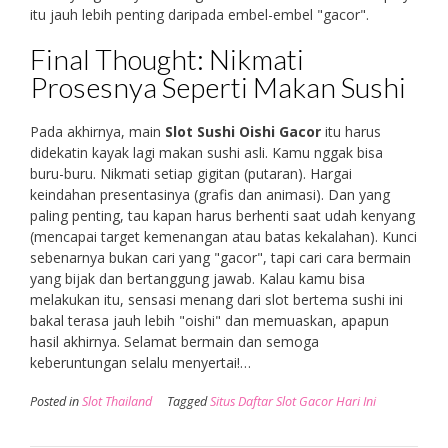
itu jauh lebih penting daripada embel-embel "gacor".
Final Thought: Nikmati
Prosesnya Seperti Makan Sushi
Pada akhirnya, main
Slot Sushi Oishi Gacor
itu harus
didekatin kayak lagi makan sushi asli. Kamu nggak bisa
buru-buru. Nikmati setiap gigitan (putaran). Hargai
keindahan presentasinya (grafis dan animasi). Dan yang
paling penting, tau kapan harus berhenti saat udah kenyang
(mencapai target kemenangan atau batas kekalahan). Kunci
sebenarnya bukan cari yang "gacor", tapi cari cara bermain
yang bijak dan bertanggung jawab. Kalau kamu bisa
melakukan itu, sensasi menang dari slot bertema sushi ini
bakal terasa jauh lebih "oishi" dan memuaskan, apapun
hasil akhirnya. Selamat bermain dan semoga
keberuntungan selalu menyertai!…
Posted in
Slot Thailand
Tagged
Situs Daftar Slot Gacor Hari Ini