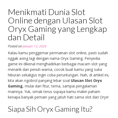
Menikmati Dunia Slot
Online dengan Ulasan Slot
Oryx Gaming yang Lengkap
dan Detail
Posted on
Januari 13, 2026
Kalau kamu penggemar permainan slot online, pasti sudah
nggak asing lagi dengan nama Oryx Gaming. Penyedia
game ini dikenal menghadirkan berbagai macam slot yang
menarik dan penuh warna, cocok buat kamu yang suka
hiburan sekaligus ingin coba peruntungan. Nah, di artikel ini,
kita akan ngobrol panjang lebar soal
Ulasan Slot Oryx
Gaming
, mulai dari fitur, tema, sampai pengalaman
mainnya. Yuk, simak terus supaya kamu makin paham
kenapa banyak pemain yang jatuh hati sama slot dari Oryx!
Siapa Sih Oryx Gaming Itu?