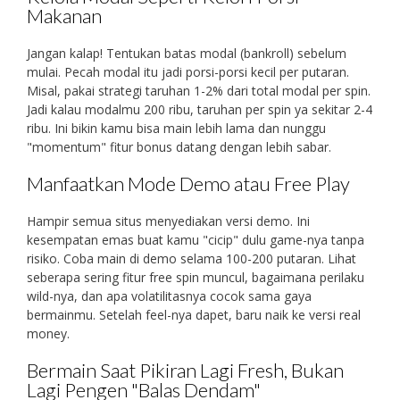
Makanan
Jangan kalap! Tentukan batas modal (bankroll) sebelum
mulai. Pecah modal itu jadi porsi-porsi kecil per putaran.
Misal, pakai strategi taruhan 1-2% dari total modal per spin.
Jadi kalau modalmu 200 ribu, taruhan per spin ya sekitar 2-4
ribu. Ini bikin kamu bisa main lebih lama dan nunggu
"momentum" fitur bonus datang dengan lebih sabar.
Manfaatkan Mode Demo atau Free Play
Hampir semua situs menyediakan versi demo. Ini
kesempatan emas buat kamu "cicip" dulu game-nya tanpa
risiko. Coba main di demo selama 100-200 putaran. Lihat
seberapa sering fitur free spin muncul, bagaimana perilaku
wild-nya, dan apa volatilitasnya cocok sama gaya
bermainmu. Setelah feel-nya dapet, baru naik ke versi real
money.
Bermain Saat Pikiran Lagi Fresh, Bukan
Lagi Pengen "Balas Dendam"