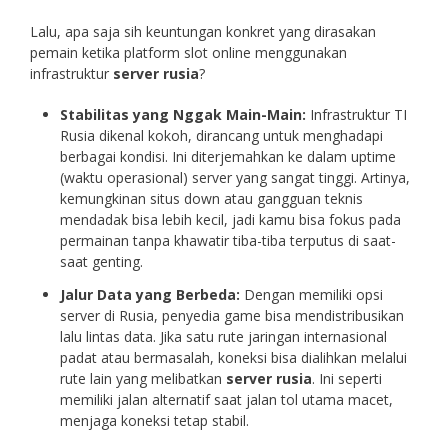
Lalu, apa saja sih keuntungan konkret yang dirasakan
pemain ketika platform slot online menggunakan
infrastruktur
server rusia
?
Stabilitas yang Nggak Main-Main:
Infrastruktur TI
Rusia dikenal kokoh, dirancang untuk menghadapi
berbagai kondisi. Ini diterjemahkan ke dalam uptime
(waktu operasional) server yang sangat tinggi. Artinya,
kemungkinan situs down atau gangguan teknis
mendadak bisa lebih kecil, jadi kamu bisa fokus pada
permainan tanpa khawatir tiba-tiba terputus di saat-
saat genting.
Jalur Data yang Berbeda:
Dengan memiliki opsi
server di Rusia, penyedia game bisa mendistribusikan
lalu lintas data. Jika satu rute jaringan internasional
padat atau bermasalah, koneksi bisa dialihkan melalui
rute lain yang melibatkan
server rusia
. Ini seperti
memiliki jalan alternatif saat jalan tol utama macet,
menjaga koneksi tetap stabil.