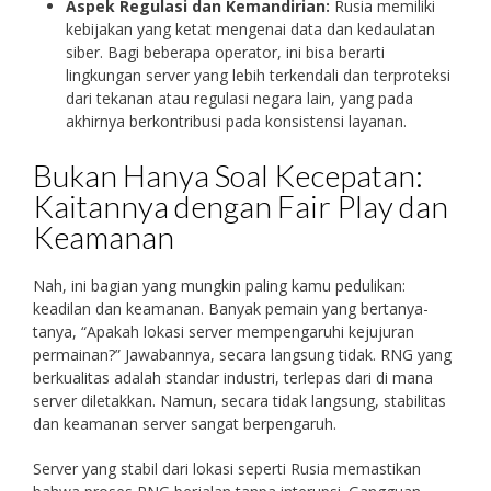
Aspek Regulasi dan Kemandirian:
Rusia memiliki
kebijakan yang ketat mengenai data dan kedaulatan
siber. Bagi beberapa operator, ini bisa berarti
lingkungan server yang lebih terkendali dan terproteksi
dari tekanan atau regulasi negara lain, yang pada
akhirnya berkontribusi pada konsistensi layanan.
Bukan Hanya Soal Kecepatan:
Kaitannya dengan Fair Play dan
Keamanan
Nah, ini bagian yang mungkin paling kamu pedulikan:
keadilan dan keamanan. Banyak pemain yang bertanya-
tanya, “Apakah lokasi server mempengaruhi kejujuran
permainan?” Jawabannya, secara langsung tidak. RNG yang
berkualitas adalah standar industri, terlepas dari di mana
server diletakkan. Namun, secara tidak langsung, stabilitas
dan keamanan server sangat berpengaruh.
Server yang stabil dari lokasi seperti Rusia memastikan