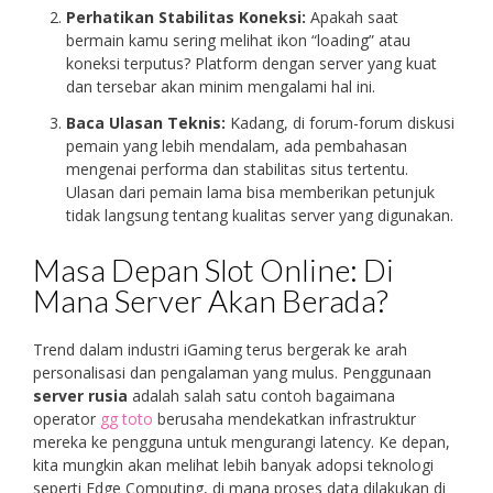
Perhatikan Stabilitas Koneksi:
Apakah saat
bermain kamu sering melihat ikon “loading” atau
koneksi terputus? Platform dengan server yang kuat
dan tersebar akan minim mengalami hal ini.
Baca Ulasan Teknis:
Kadang, di forum-forum diskusi
pemain yang lebih mendalam, ada pembahasan
mengenai performa dan stabilitas situs tertentu.
Ulasan dari pemain lama bisa memberikan petunjuk
tidak langsung tentang kualitas server yang digunakan.
Masa Depan Slot Online: Di
Mana Server Akan Berada?
Trend dalam industri iGaming terus bergerak ke arah
personalisasi dan pengalaman yang mulus. Penggunaan
server rusia
adalah salah satu contoh bagaimana
operator
gg toto
berusaha mendekatkan infrastruktur
mereka ke pengguna untuk mengurangi latency. Ke depan,
kita mungkin akan melihat lebih banyak adopsi teknologi
seperti Edge Computing, di mana proses data dilakukan di