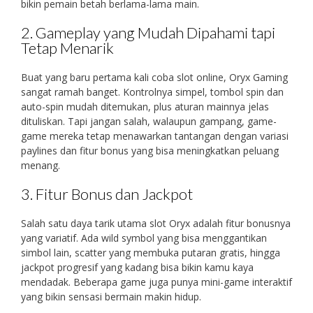
bikin pemain betah berlama-lama main.
2. Gameplay yang Mudah Dipahami tapi
Tetap Menarik
Buat yang baru pertama kali coba slot online, Oryx Gaming
sangat ramah banget. Kontrolnya simpel, tombol spin dan
auto-spin mudah ditemukan, plus aturan mainnya jelas
dituliskan. Tapi jangan salah, walaupun gampang, game-
game mereka tetap menawarkan tantangan dengan variasi
paylines dan fitur bonus yang bisa meningkatkan peluang
menang.
3. Fitur Bonus dan Jackpot
Salah satu daya tarik utama slot Oryx adalah fitur bonusnya
yang variatif. Ada wild symbol yang bisa menggantikan
simbol lain, scatter yang membuka putaran gratis, hingga
jackpot progresif yang kadang bisa bikin kamu kaya
mendadak. Beberapa game juga punya mini-game interaktif
yang bikin sensasi bermain makin hidup.