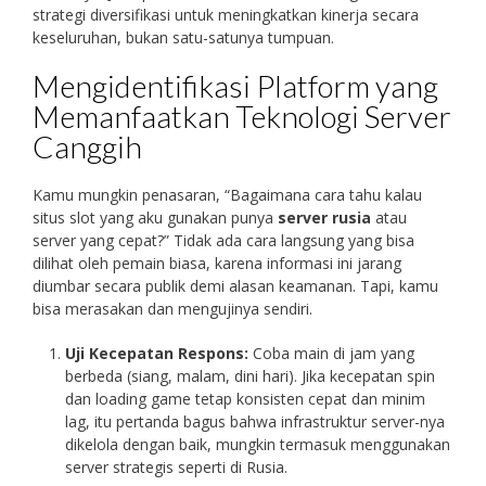
strategi diversifikasi untuk meningkatkan kinerja secara
keseluruhan, bukan satu-satunya tumpuan.
Mengidentifikasi Platform yang
Memanfaatkan Teknologi Server
Canggih
Kamu mungkin penasaran, “Bagaimana cara tahu kalau
situs slot yang aku gunakan punya
server rusia
atau
server yang cepat?” Tidak ada cara langsung yang bisa
dilihat oleh pemain biasa, karena informasi ini jarang
diumbar secara publik demi alasan keamanan. Tapi, kamu
bisa merasakan dan mengujinya sendiri.
Uji Kecepatan Respons:
Coba main di jam yang
berbeda (siang, malam, dini hari). Jika kecepatan spin
dan loading game tetap konsisten cepat dan minim
lag, itu pertanda bagus bahwa infrastruktur server-nya
dikelola dengan baik, mungkin termasuk menggunakan
server strategis seperti di Rusia.