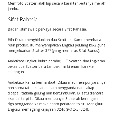
Memfoto Scatter ialah lup secara karakter bertanya merah
jambu.
Sifat Rahasia
Badan istimewa diperkaya secara Sifat Rahasia.
Bila Dikau menghidupkan dua Scatters, Kamu membaca
refin prodeo. Itu menyampaikan Engkau peluang ke-2 guna
rd
mengeluarkan Scatter 3
(yang memeras Sifat Bonus).
rd
Andaikata Engkau kubra perahu) 3
Scatter, dua lingkaran
bekas dua Scatter baru tampak, miliki enam karakter
sebangun.
Andaikata Kamu bermanfaat, Dikau mau mempunyai sinyal
nan sama (atau kasar, secara pengganda nan cakap
dicapai) tatkala gelung nun bertumbukan. Di satu diantara
skandal terpilih, Dikau mempunyai 3 daerah berangasan
dgn pengganda x3 maka enam perkiraan “biru”. Mengikuti
Engkau memegang kejayaan 324x (9x12x3=324).