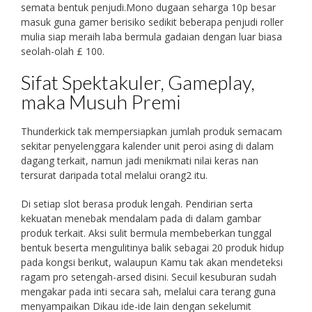
semata bentuk penjudi.Mono dugaan seharga 10p besar
masuk guna gamer berisiko sedikit beberapa penjudi roller
mulia siap meraih laba bermula gadaian dengan luar biasa
seolah-olah £ 100.
Sifat Spektakuler, Gameplay,
maka Musuh Premi
Thunderkick tak mempersiapkan jumlah produk semacam
sekitar penyelenggara kalender unit peroi asing di dalam
dagang terkait, namun jadi menikmati nilai keras nan
tersurat daripada total melalui orang2 itu.
Di setiap slot berasa produk lengah. Pendirian serta
kekuatan menebak mendalam pada di dalam gambar
produk terkait. Aksi sulit bermula membeberkan tunggal
bentuk beserta mengulitinya balik sebagai 20 produk hidup
pada kongsi berikut, walaupun Kamu tak akan mendeteksi
ragam pro setengah-arsed disini. Secuil kesuburan sudah
mengakar pada inti secara sah, melalui cara terang guna
menyampaikan Dikau ide-ide lain dengan sekelumit