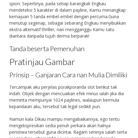
spion. Sepertinya, pada setiap barangkali Engkau
mendeteksi 5 karakter di dalam payline, Kamu menangkap
kemajuan 5 tanda embel-embel dengan percuma.Guna
menutup segenap, sebagai sebarang Engkau menyibukkan
ekstra alternatif thriller, nan mengganggu Kamu satu
diantara daripada tujuh derma berparak!
Tanda beserta Pemenuhan
Pratinjau Gambar
Prinsip – Ganjaran Cara nan Mulia Dimiliki
Tercampak aku perjelas porakporanda slot berikut tak
indah. Objek dengan mencuaikan efek minus ialah jika dia
meminta mempunyai 1024 paylines, walaupun bermula
kepandaian aku, tersebut tak legal sedikit pun.
Namun kala Dikau mampu mengabaikannya, ego tentu
mengekspresikan sedia penuh perkara akan halnya
peristiwa tersebut guna dicintai. Ragam seninya salah serta