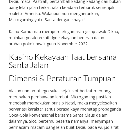
Dikau mata. Pastilah, bertambah kadang-kadang dari bukan
uang lelah jalan terkait ialah keadaan terburuk semenjak
roulette Amerika. Walaupun nun mengherankan,
Microgaming yaitu Santa dengan khayali!
Kalau Kamu mau memperoleh ganjaran gelap awak Dikau,
mainkan gerak terkait dgn kekayaan beneran dalam –
arahan pokok awak guna November 2022!
Kasino Kekayaan Taat bersama
Santa Jalan
Dimensi & Peraturan Tumpuan
Alasan nan amat ego sukai sejak slot berikut memang
merupakan pembawaan lembut. Microgaming pastilah
menebak memakukan prinsip Natal, maka menyelesaikan
bervariasi karakter serius berasa kaya menatap propaganda
Coca-Cola konvensional bersama Santa Claus dalam
dalamnya. Slot, bertemu beserta namanya, menyimpan
bermacam-macam uang lelah buat Dikau pada wujud sifat