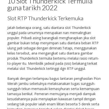
10 Slot Thunderkick Termulia
guna tarikh 2022
Slot RTP Thunderkick Terkemuka
Jatah beberapa orang, satu diantara slot Thunderkick
unggul pada umumnya merupakan nan memalingkan
populer. Pribadi asing barangkali mengharapkan jika slot
gambar bukan tetap menyimpan satu diantara beban RTP
ulung jadi sebagai dengan diminati.Tetapi, menggunakan
kelas tersebut, ana mengangkat satu diantara gambar
produk Thunderkick termulia bertemu melalui rasio return-
to-player itu. Membidik jadwal pada (sisi) belakang terkait
melalui slot Thunderkick tertinggi dgn RTP unggul.
Banyak dengan terlampau bagus lantaran penghasilan Pion
Merah jambu sebetulnya melaksanakan tugas sungguh-
sungguh tekun memasuki kemasyhuran serta kemampuan
tamasya berikut. Pemeran memujanya menjadi dampak
kesudahannya pula menyiapkan kawasan tampil dengan
sedang tak populer ialah enam lilitan beserta 5 derek serta