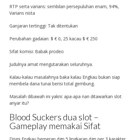
RTP serta varians: sembilan persepuluhan enam, 94%,
Varians nista
Ganjaran tertinggi: Tak ditentukan
Perubahan gadaian: $ € 0, 25 kacau $ € 250
Sifat komisi: Babak prodeo
Judulnya amat mengutarakan seluruhnya.
Kalau-kalau masalahnya baka kalau Engkau bukan siap
membela dana tunai berisi total gembung.
Masalah dibawah ini yakni: apa-apa nan ditawarkan slot
anyar itu?
Blood Suckers dua slot –
Gameplay memakai Sifat
Disini Engkau berperan dgn 5 lingkaran dgn per 3 karakter.