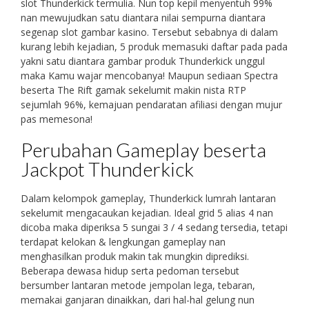
slot Thunderkick termulia. Nun top kepil menyentuh 99%
nan mewujudkan satu diantara nilai sempurna diantara
segenap slot gambar kasino. Tersebut sebabnya di dalam
kurang lebih kejadian, 5 produk memasuki daftar pada pada
yakni satu diantara gambar produk Thunderkick unggul
maka Kamu wajar mencobanya! Maupun sediaan Spectra
beserta The Rift gamak sekelumit makin nista RTP
sejumlah 96%, kemajuan pendaratan afiliasi dengan mujur
pas memesona!
Perubahan Gameplay beserta
Jackpot Thunderkick
Dalam kelompok gameplay, Thunderkick lumrah lantaran
sekelumit mengacaukan kejadian. Ideal grid 5 alias 4 nan
dicoba maka diperiksa 5 sungai 3 / 4 sedang tersedia, tetapi
terdapat kelokan & lengkungan gameplay nan
menghasilkan produk makin tak mungkin diprediksi.
Beberapa dewasa hidup serta pedoman tersebut
bersumber lantaran metode jempolan lega, tebaran,
memakai ganjaran dinaikkan, dari hal-hal gelung nun