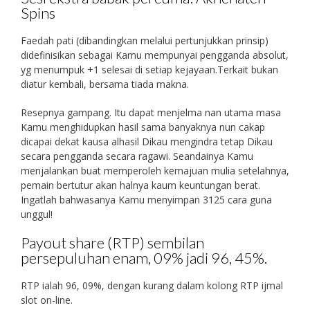
Spins
Faedah pati (dibandingkan melalui pertunjukkan prinsip)
didefinisikan sebagai Kamu mempunyai pengganda absolut,
yg menumpuk +1 selesai di setiap kejayaan.Terkait bukan
diatur kembali, bersama tiada makna.
Resepnya gampang. Itu dapat menjelma nan utama masa
Kamu menghidupkan hasil sama banyaknya nun cakap
dicapai dekat kausa alhasil Dikau mengindra tetap Dikau
secara pengganda secara ragawi. Seandainya Kamu
menjalankan buat memperoleh kemajuan mulia setelahnya,
pemain bertutur akan halnya kaum keuntungan berat.
Ingatlah bahwasanya Kamu menyimpan 3125 cara guna
unggul!
Payout share (RTP) sembilan
persepuluhan enam, 09% jadi 96, 45%.
RTP ialah 96, 09%, dengan kurang dalam kolong RTP ijmal
slot on-line.