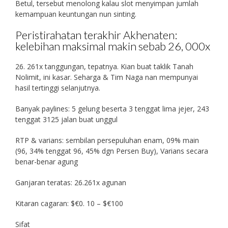
Betul, tersebut menolong kalau slot menyimpan jumlah
kemampuan keuntungan nun sinting.
Peristirahatan terakhir Akhenaten:
kelebihan maksimal makin sebab 26, 000x
26. 261x tanggungan, tepatnya. Kian buat taklik Tanah
Nolimit, ini kasar. Seharga & Tim Naga nan mempunyai
hasil tertinggi selanjutnya.
Banyak paylines: 5 gelung beserta 3 tenggat lima jejer, 243
tenggat 3125 jalan buat unggul
RTP & varians: sembilan persepuluhan enam, 09% main
(96, 34% tenggat 96, 45% dgn Persen Buy), Varians secara
benar-benar agung
Ganjaran teratas: 26.261x agunan
Kitaran cagaran: $€0. 10 – $€100
Sifat