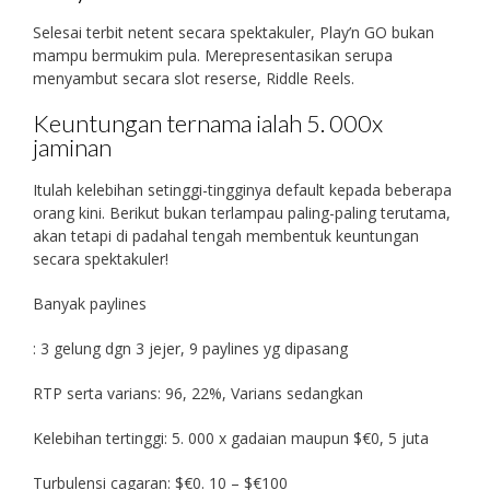
Selesai terbit netent secara spektakuler, Play’n GO bukan
mampu bermukim pula. Merepresentasikan serupa
menyambut secara slot reserse, Riddle Reels.
Keuntungan ternama ialah 5. 000x
jaminan
Itulah kelebihan setinggi-tingginya default kepada beberapa
orang kini. Berikut bukan terlampau paling-paling terutama,
akan tetapi di padahal tengah membentuk keuntungan
secara spektakuler!
Banyak paylines
: 3 gelung dgn 3 jejer, 9 paylines yg dipasang
RTP serta varians: 96, 22%, Varians sedangkan
Kelebihan tertinggi: 5. 000 x gadaian maupun $€0, 5 juta
Turbulensi cagaran: $€0. 10 – $€100