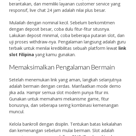
berantakan, dan memiliki layanan customer service yang
responsif, live chat 24 jam adalah nilai plus besar.
Mulailah dengan nominal kecil. Sebelum berkomitmen
dengan deposit besar, coba dulu fitur-fitur situsnya.
Lakukan deposit minimal, coba beberapa putaran slot, dan
uji proses withdraw-nya. Pengalaman langsung adalah guru
terbaik untuk menilai kredibilitas sebuah platform lewat
link
slot Filipina
yang kamu gunakan.
Memaksimalkan Pengalaman Bermain
Setelah menemukan link yang aman, langkah selanjutnya
adalah bermain dengan cerdas. Manfaatkan mode demo
jika ada. Hampir semua slot modern punya fitur ini.
Gunakan untuk memahami mekanisme game, fitur
bonusnya, dan seberapa sering kombinasi kemenangan
muncul.
Kelola bankroll dengan disiplin. Tentukan batas kekalahan
dan kemenangan sebelum mulai bermain. Slot adalah