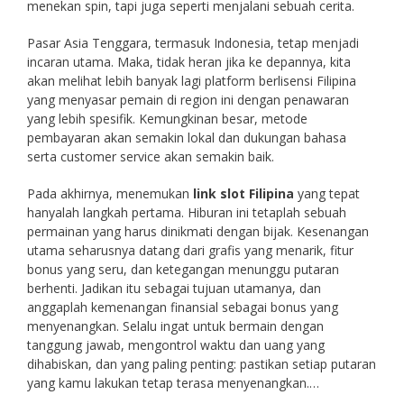
menekan spin, tapi juga seperti menjalani sebuah cerita.
Pasar Asia Tenggara, termasuk Indonesia, tetap menjadi
incaran utama. Maka, tidak heran jika ke depannya, kita
akan melihat lebih banyak lagi platform berlisensi Filipina
yang menyasar pemain di region ini dengan penawaran
yang lebih spesifik. Kemungkinan besar, metode
pembayaran akan semakin lokal dan dukungan bahasa
serta customer service akan semakin baik.
Pada akhirnya, menemukan
link slot Filipina
yang tepat
hanyalah langkah pertama. Hiburan ini tetaplah sebuah
permainan yang harus dinikmati dengan bijak. Kesenangan
utama seharusnya datang dari grafis yang menarik, fitur
bonus yang seru, dan ketegangan menunggu putaran
berhenti. Jadikan itu sebagai tujuan utamanya, dan
anggaplah kemenangan finansial sebagai bonus yang
menyenangkan. Selalu ingat untuk bermain dengan
tanggung jawab, mengontrol waktu dan uang yang
dihabiskan, dan yang paling penting: pastikan setiap putaran
yang kamu lakukan tetap terasa menyenangkan.…