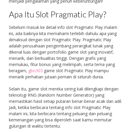
menjadi pengalaman yang penuh keberuntungan!
Apa Itu Slot Pragmatic Play?
Sebelum masuk ke detail info slot Pragmatic Play malam
ini, ada baiknya kita memahami terlebih dahulu apa yang
dimaksud dengan slot Pragmatic Play. Pragmatic Play
adalah perusahaan pengembang perangkat lunak yang
dikenal luas dengan portofolio game slot yang inovatif,
menarik, dan berkualitas tinggi. Dengan grafis yang
memukau, fitur bonus yang melimpah, serta tema yang
beragam,
gbo303
game slot Pragmatic Play mampu
menarik perhatian jutaan pemain di seluruh dunia.
Selain itu, game slot mereka sering kali dilengkapi dengan
teknologi RNG (Random Number Generator) yang
memastikan hasil setiap putaran benar-benar acak dan adil.
Jadi, ketika berbicara tentang info slot Pragmatic Play
malam ini, kita berbicara tentang peluang dan peluang
kemenangan yang bisa diperoleh saat kamu memutar
gulungan di waktu tertentu.