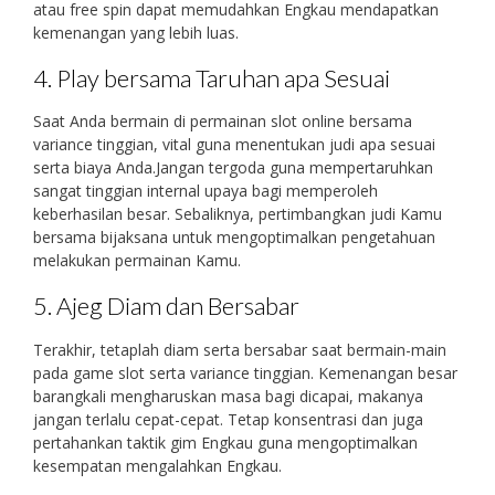
atau free spin dapat memudahkan Engkau mendapatkan
kemenangan yang lebih luas.
4. Play bersama Taruhan apa Sesuai
Saat Anda bermain di permainan slot online bersama
variance tinggian, vital guna menentukan judi apa sesuai
serta biaya Anda.Jangan tergoda guna mempertaruhkan
sangat tinggian internal upaya bagi memperoleh
keberhasilan besar. Sebaliknya, pertimbangkan judi Kamu
bersama bijaksana untuk mengoptimalkan pengetahuan
melakukan permainan Kamu.
5. Ajeg Diam dan Bersabar
Terakhir, tetaplah diam serta bersabar saat bermain-main
pada game slot serta variance tinggian. Kemenangan besar
barangkali mengharuskan masa bagi dicapai, makanya
jangan terlalu cepat-cepat. Tetap konsentrasi dan juga
pertahankan taktik gim Engkau guna mengoptimalkan
kesempatan mengalahkan Engkau.