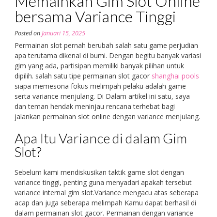
Memainkan Gim Slot Online
bersama Variance Tinggi
Posted on
Januari 15, 2025
Permainan slot pernah berubah salah satu game perjudian
apa terutama dikenal di bumi. Dengan begitu banyak variasi
gim yang ada, partisipan memiliki banyak pilihan untuk
dipilih. salah satu tipe permainan slot gacor
shanghai pools
siapa memesona fokus melimpah pelaku adalah game
serta variance menjulang. Di Dalam artikel ini satu, saya
dan teman hendak meninjau rencana terhebat bagi
jalankan permainan slot online dengan variance menjulang.
Apa Itu Variance di dalam Gim
Slot?
Sebelum kami mendiskusikan taktik game slot dengan
variance tinggi, penting guna menyadari apakah tersebut
variance internal gim slot.Variance mengacu atas seberapa
acap dan juga seberapa melimpah Kamu dapat berhasil di
dalam permainan slot gacor. Permainan dengan variance