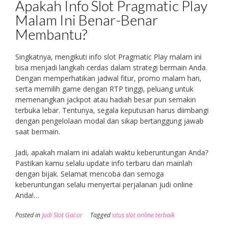
Apakah Info Slot Pragmatic Play
Malam Ini Benar-Benar
Membantu?
Singkatnya, mengikuti info slot Pragmatic Play malam ini
bisa menjadi langkah cerdas dalam strategi bermain Anda.
Dengan memperhatikan jadwal fitur, promo malam hari,
serta memilih game dengan RTP tinggi, peluang untuk
memenangkan jackpot atau hadiah besar pun semakin
terbuka lebar. Tentunya, segala keputusan harus diimbangi
dengan pengelolaan modal dan sikap bertanggung jawab
saat bermain.
Jadi, apakah malam ini adalah waktu keberuntungan Anda?
Pastikan kamu selalu update info terbaru dan mainlah
dengan bijak. Selamat mencoba dan semoga
keberuntungan selalu menyertai perjalanan judi online
Anda!…
Posted in
Judi Slot Gacor
Tagged
situs slot online terbaik