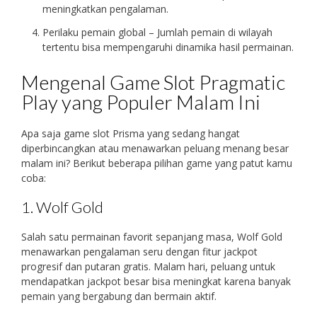
meningkatkan pengalaman.
Perilaku pemain global – Jumlah pemain di wilayah
tertentu bisa mempengaruhi dinamika hasil permainan.
Mengenal Game Slot Pragmatic
Play yang Populer Malam Ini
Apa saja game slot Prisma yang sedang hangat
diperbincangkan atau menawarkan peluang menang besar
malam ini? Berikut beberapa pilihan game yang patut kamu
coba:
1. Wolf Gold
Salah satu permainan favorit sepanjang masa, Wolf Gold
menawarkan pengalaman seru dengan fitur jackpot
progresif dan putaran gratis. Malam hari, peluang untuk
mendapatkan jackpot besar bisa meningkat karena banyak
pemain yang bergabung dan bermain aktif.