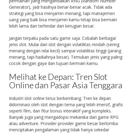
permainan yang mengandalkan RNG (Random Number
Generator), jadi hasilnya benar-benar acak. Tidak ada
strategi yang bisa menjamin menang, tapi manajemen
uang yang baik bisa menjamin kamu tetap bisa bermain
lebih lama dan terhindar dari kerugian besar.
Jangan terpaku pada satu game saja. Cobalah berbagai
jenis slot. Mulai dari slot dengan volatilitas rendah (sering
menang dengan nilai kecil) sampai volatilitas tinggi (jarang
menang, tapi hadiahnya besar). Temukan jenis yang paling
cocok dengan gaya dan tujuan bermain kamu.
Melihat ke Depan: Tren Slot
Online dan Pasar Asia Tenggara
Industri slot online terus berkembang. Tren ke depan
didominasi oleh slot dengan tema yang lebih imersif, grafis
seperti film, dan fitur bonus interaktif yang kompleks.
Banyak juga yang mengadopsi mekanika dari game RPG
atau adventure. Provider-provider game besar berlomba
menciptakan pengalaman yang tidak hanya sekedar