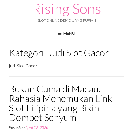
Skip
Rising Sons
to
content
SLOT ONLINE DEMO UANG RUPIAH
MENU
Kategori:
Judi Slot Gacor
Judi Slot Gacor
Bukan Cuma di Macau:
Rahasia Menemukan Link
Slot Filipina yang Bikin
Dompet Senyum
Posted on
April 12, 2026