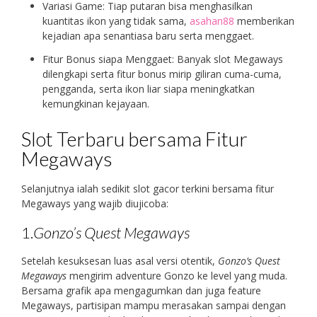
Variasi Game: Tiap putaran bisa menghasilkan
kuantitas ikon yang tidak sama,
asahan88
memberikan
kejadian apa senantiasa baru serta menggaet.
Fitur Bonus siapa Menggaet: Banyak slot Megaways
dilengkapi serta fitur bonus mirip giliran cuma-cuma,
pengganda, serta ikon liar siapa meningkatkan
kemungkinan kejayaan.
Slot Terbaru bersama Fitur
Megaways
Selanjutnya ialah sedikit slot gacor terkini bersama fitur
Megaways yang wajib diujicoba:
1.
Gonzo’s Quest Megaways
Setelah kesuksesan luas asal versi otentik,
Gonzo’s Quest
Megaways
mengirim adventure Gonzo ke level yang muda.
Bersama grafik apa mengagumkan dan juga feature
Megaways, partisipan mampu merasakan sampai dengan