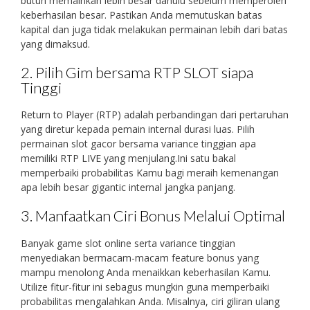
butuh memainkan lebih besar dahulu sebelum memperoleh
keberhasilan besar. Pastikan Anda memutuskan batas
kapital dan juga tidak melakukan permainan lebih dari batas
yang dimaksud.
2. Pilih Gim bersama RTP SLOT siapa
Tinggi
Return to Player (RTP) adalah perbandingan dari pertaruhan
yang diretur kepada pemain internal durasi luas. Pilih
permainan slot gacor bersama variance tinggian apa
memiliki RTP LIVE yang menjulang.Ini satu bakal
memperbaiki probabilitas Kamu bagi meraih kemenangan
apa lebih besar gigantic internal jangka panjang.
3. Manfaatkan Ciri Bonus Melalui Optimal
Banyak game slot online serta variance tinggian
menyediakan bermacam-macam feature bonus yang
mampu menolong Anda menaikkan keberhasilan Kamu.
Utilize fitur-fitur ini sebagus mungkin guna memperbaiki
probabilitas mengalahkan Anda. Misalnya, ciri giliran ulang