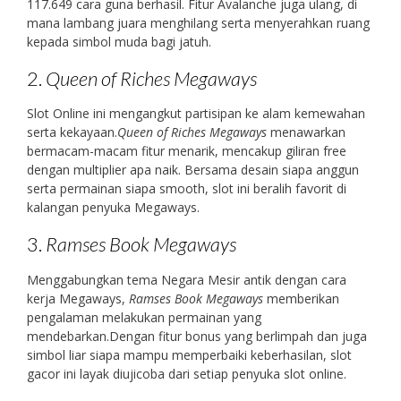
117.649 cara guna berhasil. Fitur Avalanche juga ulang, di
mana lambang juara menghilang serta menyerahkan ruang
kepada simbol muda bagi jatuh.
2.
Queen of Riches Megaways
Slot Online ini mengangkut partisipan ke alam kemewahan
serta kekayaan.
Queen of Riches Megaways
menawarkan
bermacam-macam fitur menarik, mencakup giliran free
dengan multiplier apa naik. Bersama desain siapa anggun
serta permainan siapa smooth, slot ini beralih favorit di
kalangan penyuka Megaways.
3.
Ramses Book Megaways
Menggabungkan tema Negara Mesir antik dengan cara
kerja Megaways,
Ramses Book Megaways
memberikan
pengalaman melakukan permainan yang
mendebarkan.Dengan fitur bonus yang berlimpah dan juga
simbol liar siapa mampu memperbaiki keberhasilan, slot
gacor ini layak diujicoba dari setiap penyuka slot online.