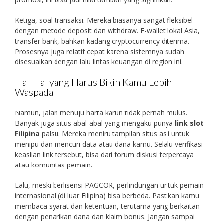
Ketiga, soal transaksi. Mereka biasanya sangat fleksibel
dengan metode deposit dan withdraw. E-wallet lokal Asia,
transfer bank, bahkan kadang cryptocurrency diterima.
Prosesnya juga relatif cepat karena sistemnya sudah
disesuaikan dengan lalu lintas keuangan di region ini.
Hal-Hal yang Harus Bikin Kamu Lebih
Waspada
Namun, jalan menuju harta karun tidak pernah mulus.
Banyak juga situs abal-abal yang mengaku punya
link slot
Filipina
palsu. Mereka meniru tampilan situs asli untuk
menipu dan mencuri data atau dana kamu. Selalu verifikasi
keaslian link tersebut, bisa dari forum diskusi terpercaya
atau komunitas pemain.
Lalu, meski berlisensi PAGCOR, perlindungan untuk pemain
internasional (di luar Filipina) bisa berbeda. Pastikan kamu
membaca syarat dan ketentuan, terutama yang berkaitan
dengan penarikan dana dan klaim bonus. Jangan sampai