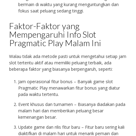
bermain di waktu yang kurang menguntungkan dan
fokus saat peluang sedang tinggi.
Faktor-Faktor yang
Mempengaruhi Info Slot
Pragmatic Play Malam Ini
Walau tidak ada metode pasti untuk mengetahui setiap jam
slot tertentu aktif atau memiliki peluang terbaik, ada
beberapa faktor yang biasanya berpengaruh, seperti:
Jam operasional fitur bonus – Banyak game slot
Pragmatic Play menawarkan fitur bonus yang diatur
pada waktu tertentu.
Event khusus dan turnamen – Biasanya diadakan pada
malam hari dan memberikan peluang besar
kemenangan besar.
Update game dan rilis fitur baru – Fitur baru sering kali
diaktifkan di malam hari untuk menarik pemain dan