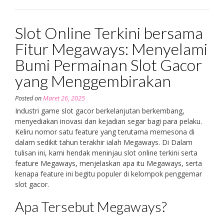
Slot Online Terkini bersama
Fitur Megaways: Menyelami
Bumi Permainan Slot Gacor
yang Menggembirakan
Posted on
Maret 26, 2025
Industri game slot gacor berkelanjutan berkembang,
menyediakan inovasi dan kejadian segar bagi para pelaku.
Keliru nomor satu feature yang terutama memesona di
dalam sedikit tahun terakhir ialah Megaways. Di Dalam
tulisan ini, kami hendak meninjau slot online terkini serta
feature Megaways, menjelaskan apa itu Megaways, serta
kenapa feature ini begitu populer di kelompok penggemar
slot gacor.
Apa Tersebut Megaways?