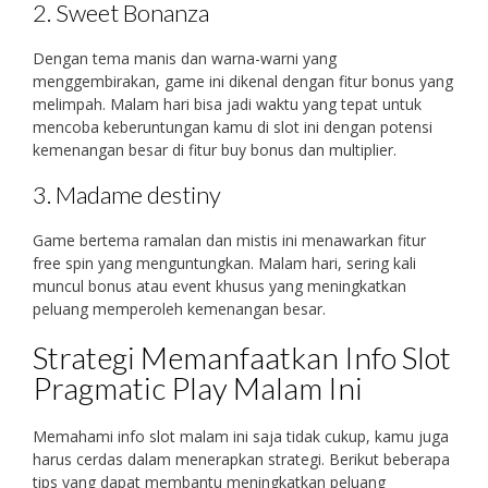
2. Sweet Bonanza
Dengan tema manis dan warna-warni yang
menggembirakan, game ini dikenal dengan fitur bonus yang
melimpah. Malam hari bisa jadi waktu yang tepat untuk
mencoba keberuntungan kamu di slot ini dengan potensi
kemenangan besar di fitur buy bonus dan multiplier.
3. Madame destiny
Game bertema ramalan dan mistis ini menawarkan fitur
free spin yang menguntungkan. Malam hari, sering kali
muncul bonus atau event khusus yang meningkatkan
peluang memperoleh kemenangan besar.
Strategi Memanfaatkan Info Slot
Pragmatic Play Malam Ini
Memahami info slot malam ini saja tidak cukup, kamu juga
harus cerdas dalam menerapkan strategi. Berikut beberapa
tips yang dapat membantu meningkatkan peluang