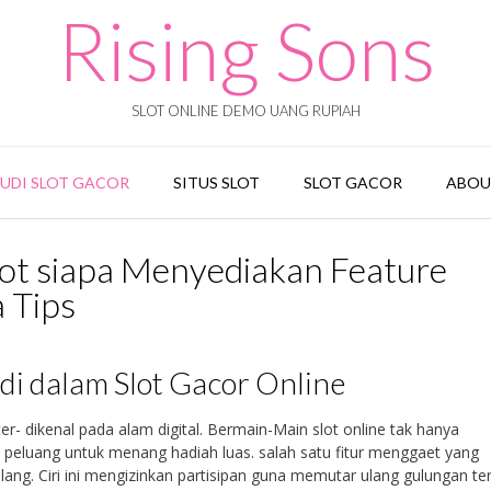
Rising Sons
SLOT ONLINE DEMO UANG RUPIAH
JUDI SLOT GACOR
SITUS SLOT
SLOT GACOR
ABOU
ot siapa Menyediakan Feature
 Tips
di dalam Slot Gacor Online
er- dikenal pada alam digital. Bermain-Main slot online tak hanya
eluang untuk menang hadiah luas. salah satu fitur menggaet yang
ulang. Ciri ini mengizinkan partisipan guna memutar ulang gulungan te