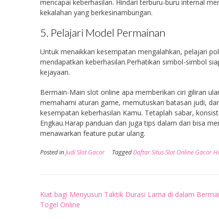
mencapai keberhasilan. Hindari terburu-buru internal 
kekalahan yang berkesinambungan.
5. Pelajari Model Permainan
Untuk menaikkan kesempatan mengalahkan, pelajari pola
mendapatkan keberhasilan.Perhatikan simbol-simbol sia
kejayaan.
Bermain-Main slot online apa memberikan ciri giliran 
memahami aturan game, memutuskan batasan judi, dan 
kesempatan keberhasilan Kamu. Tetaplah sabar, konsist
Engkau.Harap panduan dan juga tips dalam dari bisa m
menawarkan feature putar ulang.
Posted in
Judi Slot Gacor
Tagged
Daftar Situs Slot Online Gacor Ha
Post
Kiat bagi Menyusun Taktik Durasi Lama di dalam Berma
navigation
Togel Online