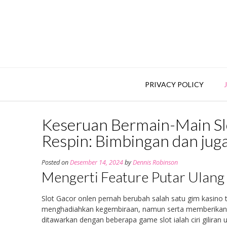
Skip
to
content
PRIVACY POLICY
Keseruan Bermain-Main Sl
Respin: Bimbingan dan juga
Posted on
Desember 14, 2024
by
Dennis Robinson
Mengerti Feature Putar Ulang 
Slot Gacor onlen pernah berubah salah satu gim kasino t
menghadiahkan kegembiraan, namun serta memberikan p
ditawarkan dengan beberapa game slot ialah ciri giliran 