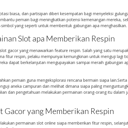
otasi biasa, dan partisipan diberi kesempatan bagi menyeleksi gulung
a membantu pemain bagi meningkatkan potensi kemenangan mereka, s
-simbol yang seperti untuk membentuk gabungan apa menghasilkan.
nan Slot apa Memberikan Respin
 slot gacor yang menawarkan feature respin. Salah yang satu merupa
 fitur respin, pelaku mempunyai kemungkinan untuk menguji lagi ti
reka dapat berkelanjutan mengupayakan sampai meraih gabungan a
udahkan pemain guna mengeksplorasi rencana bermain siapa lain.Serta
guji aneka campuran dan melihat dimana siapa paling menguntungk
lian dan pengetahuan melakukan permainan orang-orang itu dalam 
ot Gacor yang Memberikan Respin
lakukan permainan slot online siapa memberikan fitur respin, selanju