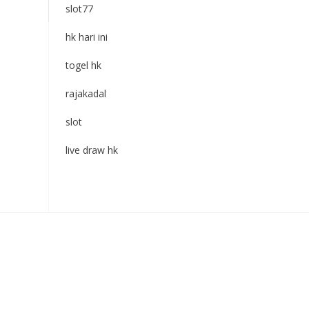
slot77
hk hari ini
togel hk
rajakadal
slot
live draw hk