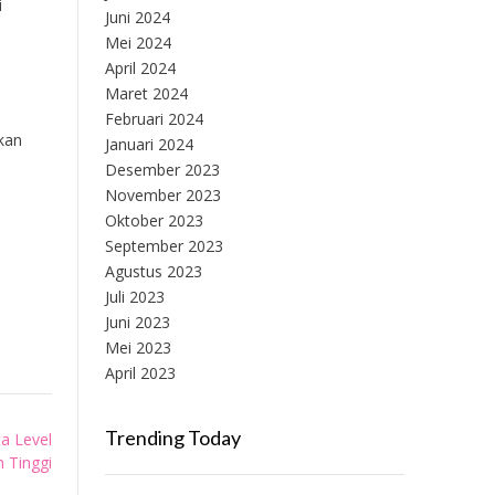
i
Juni 2024
Mei 2024
April 2024
Maret 2024
Februari 2024
kan
Januari 2024
Desember 2023
November 2023
Oktober 2023
September 2023
Agustus 2023
Juli 2023
Juni 2023
Mei 2023
April 2023
Trending Today
ta Level
n Tinggi