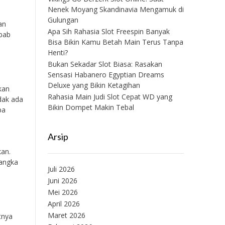
Nenek Moyang Skandinavia Mengamuk di
Gulungan
an
Apa Sih Rahasia Slot Freespin Banyak
ebab
Bisa Bikin Kamu Betah Main Terus Tanpa
Henti?
Bukan Sekadar Slot Biasa: Rasakan
Sensasi Habanero Egyptian Dreams
Deluxe yang Bikin Ketagihan
kan
Rahasia Main Judi Slot Cepat WD yang
dak ada
Bikin Dompet Makin Tebal
pa
Arsip
an.
jangka
Juli 2026
Juni 2026
Mei 2026
April 2026
Maret 2026
tnya