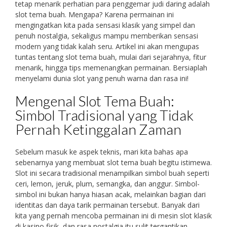
tetap menarik perhatian para penggemar judi daring adalah
slot tema buah. Mengapa? Karena permainan ini
mengingatkan kita pada sensasi klasik yang simpel dan
penuh nostalgia, sekaligus mampu memberikan sensasi
modern yang tidak kalah seru. Artikel ini akan mengupas
tuntas tentang slot tema buah, mulai dari sejarahnya, fitur
menarik, hingga tips memenangkan permainan. Bersiaplah
menyelami dunia slot yang penuh warna dan rasa ini!
Mengenal Slot Tema Buah:
Simbol Tradisional yang Tidak
Pernah Ketinggalan Zaman
Sebelum masuk ke aspek teknis, mari kita bahas apa
sebenarnya yang membuat slot tema buah begitu istimewa.
Slot ini secara tradisional menampilkan simbol buah seperti
ceri, lemon, jeruk, plum, semangka, dan anggur. Simbol-
simbol ini bukan hanya hiasan acak, melainkan bagian dari
identitas dan daya tarik permainan tersebut. Banyak dari
kita yang pernah mencoba permainan ini di mesin slot klasik
di kasino fisik, dan rasa nostalgia itu sulit tergantikan