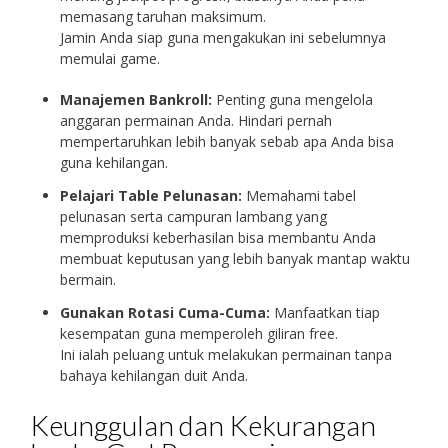
memasang taruhan maksimum.
Jamin Anda siap guna mengakukan ini sebelumnya
memulai game.
Manajemen Bankroll:
Penting guna mengelola
anggaran permainan Anda. Hindari pernah
mempertaruhkan lebih banyak sebab apa Anda bisa
guna kehilangan.
Pelajari Table Pelunasan:
Memahami tabel
pelunasan serta campuran lambang yang
memproduksi keberhasilan bisa membantu Anda
membuat keputusan yang lebih banyak mantap waktu
bermain.
Gunakan Rotasi Cuma-Cuma:
Manfaatkan tiap
kesempatan guna memperoleh giliran free.
Ini ialah peluang untuk melakukan permainan tanpa
bahaya kehilangan duit Anda.
Keunggulan dan Kekurangan