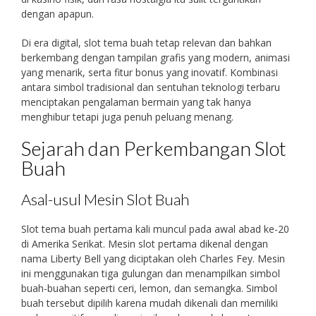
dengan apapun.
Di era digital, slot tema buah tetap relevan dan bahkan
berkembang dengan tampilan grafis yang modern, animasi
yang menarik, serta fitur bonus yang inovatif. Kombinasi
antara simbol tradisional dan sentuhan teknologi terbaru
menciptakan pengalaman bermain yang tak hanya
menghibur tetapi juga penuh peluang menang.
Sejarah dan Perkembangan Slot
Buah
Asal-usul Mesin Slot Buah
Slot tema buah pertama kali muncul pada awal abad ke-20
di Amerika Serikat. Mesin slot pertama dikenal dengan
nama Liberty Bell yang diciptakan oleh Charles Fey. Mesin
ini menggunakan tiga gulungan dan menampilkan simbol
buah-buahan seperti ceri, lemon, dan semangka. Simbol
buah tersebut dipilih karena mudah dikenali dan memiliki