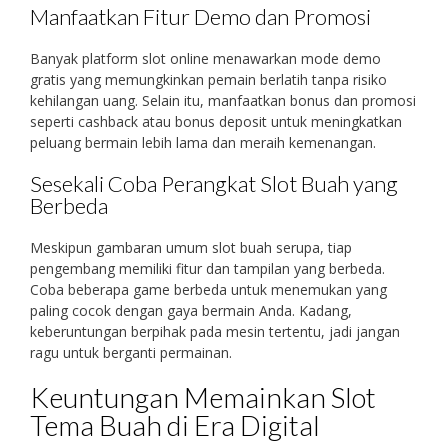
Manfaatkan Fitur Demo dan Promosi
Banyak platform slot online menawarkan mode demo
gratis yang memungkinkan pemain berlatih tanpa risiko
kehilangan uang. Selain itu, manfaatkan bonus dan promosi
seperti cashback atau bonus deposit untuk meningkatkan
peluang bermain lebih lama dan meraih kemenangan.
Sesekali Coba Perangkat Slot Buah yang
Berbeda
Meskipun gambaran umum slot buah serupa, tiap
pengembang memiliki fitur dan tampilan yang berbeda.
Coba beberapa game berbeda untuk menemukan yang
paling cocok dengan gaya bermain Anda. Kadang,
keberuntungan berpihak pada mesin tertentu, jadi jangan
ragu untuk berganti permainan.
Keuntungan Memainkan Slot
Tema Buah di Era Digital