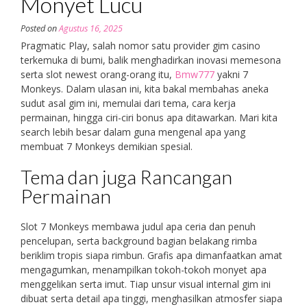
Monyet Lucu
Posted on
Agustus 16, 2025
Pragmatic Play, salah nomor satu provider gim casino
terkemuka di bumi, balik menghadirkan inovasi memesona
serta slot newest orang-orang itu,
Bmw777
yakni 7
Monkeys. Dalam ulasan ini, kita bakal membahas aneka
sudut asal gim ini, memulai dari tema, cara kerja
permainan, hingga ciri-ciri bonus apa ditawarkan. Mari kita
search lebih besar dalam guna mengenal apa yang
membuat 7 Monkeys demikian spesial.
Tema dan juga Rancangan
Permainan
Slot 7 Monkeys membawa judul apa ceria dan penuh
pencelupan, serta background bagian belakang rimba
beriklim tropis siapa rimbun. Grafis apa dimanfaatkan amat
mengagumkan, menampilkan tokoh-tokoh monyet apa
menggelikan serta imut. Tiap unsur visual internal gim ini
dibuat serta detail apa tinggi, menghasilkan atmosfer siapa