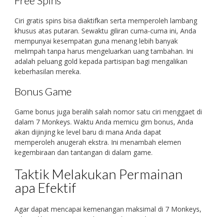
Free Spins
Ciri gratis spins bisa diaktifkan serta memperoleh lambang
khusus atas putaran. Sewaktu giliran cuma-cuma ini, Anda
mempunyai kesempatan guna menang lebih banyak
melimpah tanpa harus mengeluarkan uang tambahan. Ini
adalah peluang gold kepada partisipan bagi mengalikan
keberhasilan mereka.
Bonus Game
Game bonus juga beralih salah nomor satu ciri menggaet di
dalam 7 Monkeys. Waktu Anda memicu gim bonus, Anda
akan dijinjing ke level baru di mana Anda dapat
memperoleh anugerah ekstra. Ini menambah elemen
kegembiraan dan tantangan di dalam game.
Taktik Melakukan Permainan
apa Efektif
Agar dapat mencapai kemenangan maksimal di 7 Monkeys,