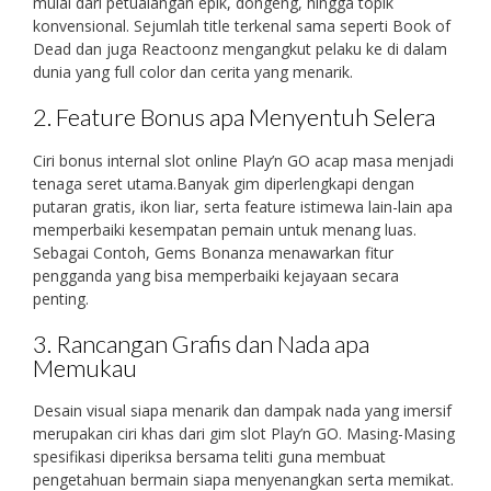
mulai dari petualangan epik, dongeng, hingga topik
konvensional. Sejumlah title terkenal sama seperti Book of
Dead dan juga Reactoonz mengangkut pelaku ke di dalam
dunia yang full color dan cerita yang menarik.
2. Feature Bonus apa Menyentuh Selera
Ciri bonus internal slot online Play’n GO acap masa menjadi
tenaga seret utama.Banyak gim diperlengkapi dengan
putaran gratis, ikon liar, serta feature istimewa lain-lain apa
memperbaiki kesempatan pemain untuk menang luas.
Sebagai Contoh, Gems Bonanza menawarkan fitur
pengganda yang bisa memperbaiki kejayaan secara
penting.
3. Rancangan Grafis dan Nada apa
Memukau
Desain visual siapa menarik dan dampak nada yang imersif
merupakan ciri khas dari gim slot Play’n GO. Masing-Masing
spesifikasi diperiksa bersama teliti guna membuat
pengetahuan bermain siapa menyenangkan serta memikat.