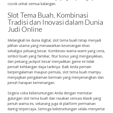
cocok untuk semua kalangan.
Slot Tema Buah, Kombinasi
Tradisi dan Inovasi dalam Dunia
Judi Online
Melangkah ke dunia digital, slot tema buah tetap menjadi
pilihan utama yang menawarkan kesenangan khas
sekaligus peluang besar. Kombinasi warna-warni yang ceria,
simbol buah yang familiar, fitur bonus yang mengasyikkan,
dan peluang jackpot besar menjadikan game ini tidak
pernah kehilangan daya tariknya. Baik Anda pemain
berpengalaman maupun pemula, slot tema buah mampu
menyajikan pengalaman bermain yang menyenangkan dan
penuh harapan kemenangan.
Segera coba keberuntungan Anda dengan memutar
gulungan slot tema buah dan rasakan sensasi klasik yang
penuh warna ini, sekarang juga di platform permainan
daring terpercaya. Semoga keberuntungan selalu menyertai