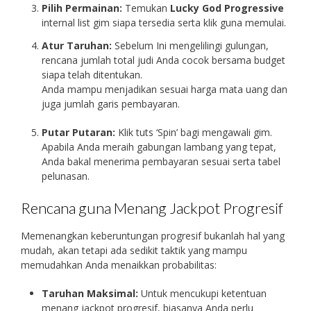
Pilih Permainan:
Temukan
Lucky God Progressive
internal list gim siapa tersedia serta klik guna memulai.
Atur Taruhan:
Sebelum Ini mengelilingi gulungan,
rencana jumlah total judi Anda cocok bersama budget
siapa telah ditentukan.
Anda mampu menjadikan sesuai harga mata uang dan
juga jumlah garis pembayaran.
Putar Putaran:
Klik tuts ‘Spin’ bagi mengawali gim.
Apabila Anda meraih gabungan lambang yang tepat,
Anda bakal menerima pembayaran sesuai serta tabel
pelunasan.
Rencana guna Menang Jackpot Progresif
Memenangkan keberuntungan progresif bukanlah hal yang
mudah, akan tetapi ada sedikit taktik yang mampu
memudahkan Anda menaikkan probabilitas:
Taruhan Maksimal:
Untuk mencukupi ketentuan
menang jackpot progresif, biasanya Anda perlu