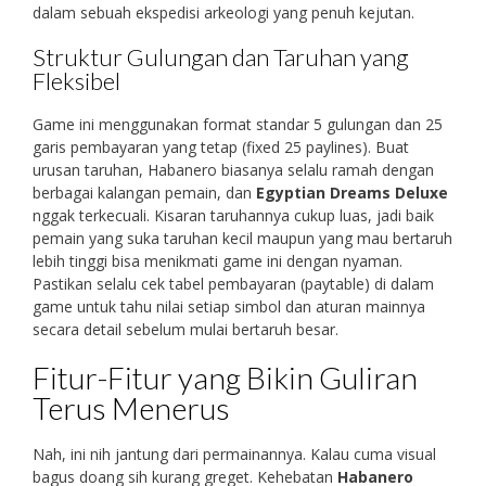
dalam sebuah ekspedisi arkeologi yang penuh kejutan.
Struktur Gulungan dan Taruhan yang
Fleksibel
Game ini menggunakan format standar 5 gulungan dan 25
garis pembayaran yang tetap (fixed 25 paylines). Buat
urusan taruhan, Habanero biasanya selalu ramah dengan
berbagai kalangan pemain, dan
Egyptian Dreams Deluxe
nggak terkecuali. Kisaran taruhannya cukup luas, jadi baik
pemain yang suka taruhan kecil maupun yang mau bertaruh
lebih tinggi bisa menikmati game ini dengan nyaman.
Pastikan selalu cek tabel pembayaran (paytable) di dalam
game untuk tahu nilai setiap simbol dan aturan mainnya
secara detail sebelum mulai bertaruh besar.
Fitur-Fitur yang Bikin Guliran
Terus Menerus
Nah, ini nih jantung dari permainannya. Kalau cuma visual
bagus doang sih kurang greget. Kehebatan
Habanero