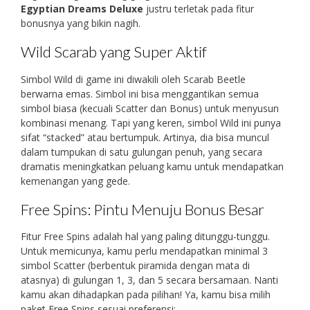
Egyptian Dreams Deluxe
justru terletak pada fitur
bonusnya yang bikin nagih.
Wild Scarab yang Super Aktif
Simbol Wild di game ini diwakili oleh Scarab Beetle
berwarna emas. Simbol ini bisa menggantikan semua
simbol biasa (kecuali Scatter dan Bonus) untuk menyusun
kombinasi menang. Tapi yang keren, simbol Wild ini punya
sifat “stacked” atau bertumpuk. Artinya, dia bisa muncul
dalam tumpukan di satu gulungan penuh, yang secara
dramatis meningkatkan peluang kamu untuk mendapatkan
kemenangan yang gede.
Free Spins: Pintu Menuju Bonus Besar
Fitur Free Spins adalah hal yang paling ditunggu-tunggu.
Untuk memicunya, kamu perlu mendapatkan minimal 3
simbol Scatter (berbentuk piramida dengan mata di
atasnya) di gulungan 1, 3, dan 5 secara bersamaan. Nanti
kamu akan dihadapkan pada pilihan! Ya, kamu bisa milih
paket Free Spins sesuai preferensi: