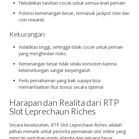
Fleksibilitas taruhan cocok untuk semua level pemain
Potensi kemenangan besar, termasuk jackpot mini dan
coin rewards
Kekurangan
Volatilitas tinggi, sehingga tidak cocok untuk pemain
yang menghindari risiko
Kemenangan besar tidak selalu konsisten karena
keberuntungan sangat berpengaruh
Perlu pemahaman yang baik supaya bisa
memanfaatkan fitur bonus secara optimal
Harapan dan Realita dari RTP
Slot Leprechaun Riches
Secara keseluruhan, RTP Slot Leprechaun Riches adalah
pilihan menarik untuk pencinta permainan slot online yang
mencari sentuhan magis Irlandia dan peluang besar