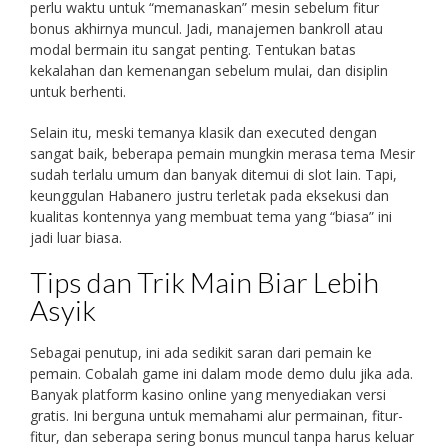
perlu waktu untuk “memanaskan” mesin sebelum fitur
bonus akhirnya muncul. Jadi, manajemen bankroll atau
modal bermain itu sangat penting. Tentukan batas
kekalahan dan kemenangan sebelum mulai, dan disiplin
untuk berhenti.
Selain itu, meski temanya klasik dan executed dengan
sangat baik, beberapa pemain mungkin merasa tema Mesir
sudah terlalu umum dan banyak ditemui di slot lain. Tapi,
keunggulan Habanero justru terletak pada eksekusi dan
kualitas kontennya yang membuat tema yang “biasa” ini
jadi luar biasa.
Tips dan Trik Main Biar Lebih
Asyik
Sebagai penutup, ini ada sedikit saran dari pemain ke
pemain. Cobalah game ini dalam mode demo dulu jika ada.
Banyak platform kasino online yang menyediakan versi
gratis. Ini berguna untuk memahami alur permainan, fitur-
fitur, dan seberapa sering bonus muncul tanpa harus keluar