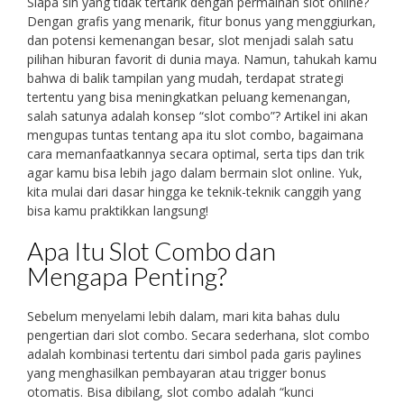
Siapa sih yang tidak tertarik dengan permainan slot online?
Dengan grafis yang menarik, fitur bonus yang menggiurkan,
dan potensi kemenangan besar, slot menjadi salah satu
pilihan hiburan favorit di dunia maya. Namun, tahukah kamu
bahwa di balik tampilan yang mudah, terdapat strategi
tertentu yang bisa meningkatkan peluang kemenangan,
salah satunya adalah konsep “slot combo”? Artikel ini akan
mengupas tuntas tentang apa itu slot combo, bagaimana
cara memanfaatkannya secara optimal, serta tips dan trik
agar kamu bisa lebih jago dalam bermain slot online. Yuk,
kita mulai dari dasar hingga ke teknik-teknik canggih yang
bisa kamu praktikkan langsung!
Apa Itu Slot Combo dan
Mengapa Penting?
Sebelum menyelami lebih dalam, mari kita bahas dulu
pengertian dari slot combo. Secara sederhana, slot combo
adalah kombinasi tertentu dari simbol pada garis paylines
yang menghasilkan pembayaran atau trigger bonus
otomatis. Bisa dibilang, slot combo adalah “kunci