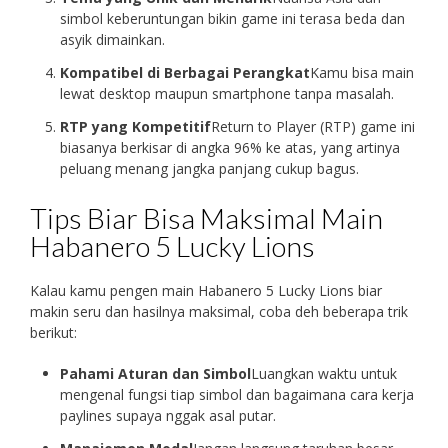
simbol keberuntungan bikin game ini terasa beda dan
asyik dimainkan.
Kompatibel di Berbagai Perangkat
Kamu bisa main
lewat desktop maupun smartphone tanpa masalah.
RTP yang Kompetitif
Return to Player (RTP) game ini
biasanya berkisar di angka 96% ke atas, yang artinya
peluang menang jangka panjang cukup bagus.
Tips Biar Bisa Maksimal Main
Habanero 5 Lucky Lions
Kalau kamu pengen main Habanero 5 Lucky Lions biar
makin seru dan hasilnya maksimal, coba deh beberapa trik
berikut:
Pahami Aturan dan Simbol
Luangkan waktu untuk
mengenal fungsi tiap simbol dan bagaimana cara kerja
paylines supaya nggak asal putar.