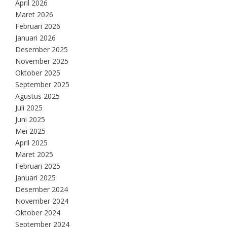
April 2026
Maret 2026
Februari 2026
Januari 2026
Desember 2025
November 2025
Oktober 2025
September 2025
Agustus 2025
Juli 2025
Juni 2025
Mei 2025
April 2025
Maret 2025
Februari 2025
Januari 2025
Desember 2024
November 2024
Oktober 2024
September 2024