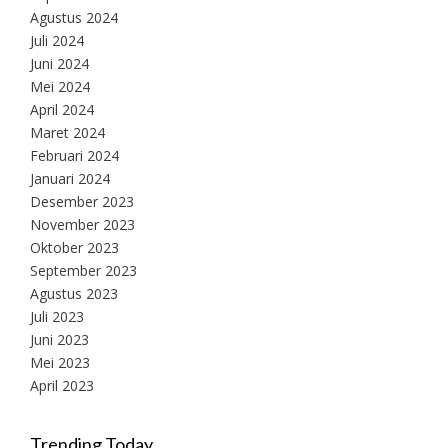
Agustus 2024
Juli 2024
Juni 2024
Mei 2024
April 2024
Maret 2024
Februari 2024
Januari 2024
Desember 2023
November 2023
Oktober 2023
September 2023
Agustus 2023
Juli 2023
Juni 2023
Mei 2023
April 2023
Trending Today