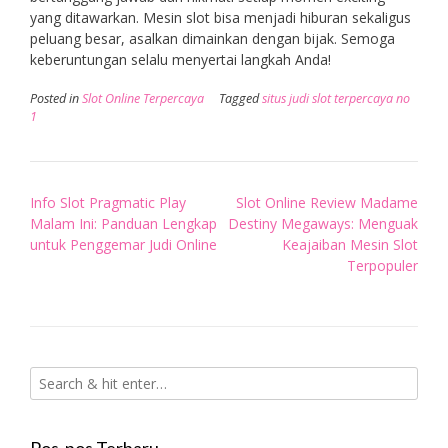
yang ditawarkan. Mesin slot bisa menjadi hiburan sekaligus
peluang besar, asalkan dimainkan dengan bijak. Semoga
keberuntungan selalu menyertai langkah Anda!
Posted in
Slot Online Terpercaya
Tagged
situs judi slot terpercaya no
1
Post
Info Slot Pragmatic Play
Slot Online Review Madame
navigation
Malam Ini: Panduan Lengkap
Destiny Megaways: Menguak
untuk Penggemar Judi Online
Keajaiban Mesin Slot
Terpopuler