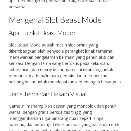
tips memenangkan permainan. Yuk, kita kupas tuntas
bersama!
Mengenal Slot Beast Mode
Apa itu Slot Beast Mode?
Slot Beast Mode adalah mesin slot online yang
dikembangkan oleh penyedia perangkat lunak ternama,
menawarkan pengalaman bermain yang penuh aksi dan
sensasi. Dengan tema yang berfokus pada kekuatan,
keberanian, dan energi besar, game ini dirancang untuk
memancing adrenalin para pemain dan memberikan
peluang besar untuk mendapatkan kemenangan besar pula.
Jenis Tema dan Desain Visual
Game ini menampilkan desain yang mencolok dan penuh
warna, dengan grafis berkualitas tinggi yang
menggambarkan figur binatang buas seperti singa,
harimau, dan beruang. Teknik animasi yang halus dan efek
suara yang menggebu-gebu membuat suasana permainan