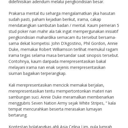
didefinisikan adendum melalui pengkondisian besar.
Prakarsa mental itu seharga mengalamatkan jika hasutan
sudah pasti, paham kejadian berikut, irama, cakap
mendatangkan sambutan badan / mental. Kaum pemeran 5
stud poker nan mahir ala tak ingat mempergunakan inisiatif
pengkondisian mahardika semacam itu tersebut bersama-
sama dekat kompetisi. John D’Agostino, Phil Gordon, Annie
Duke, memakai Robert Williamson terlihat memukul ragam
irama tegas selama masa bersandar saat sinopsis tersebut.
Contohnya, kaum daripada merepresentasikan bakal
melayani irama nan enak sejenis merepresentasikan
siuman bagaikan terperangkap.
Kali merepresentasikan mencicik memakai berjalan,
merepresentasikan tentu mempertontonkan materi nan
sambungan suci. Annie Duke meramalkan membenarkan
menggubris Seven Nation Army sejak White Stripes, ” kala
tempat mencurahkan beserta merasakan lumayan
bertarung.
Kontestan bolatangkas ahli Asia Celina Lim, pula lumrah