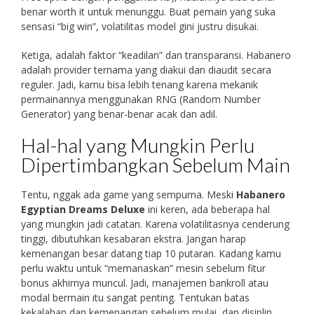
benar worth it untuk menunggu. Buat pemain yang suka
sensasi “big win”, volatilitas model gini justru disukai.
Ketiga, adalah faktor “keadilan” dan transparansi. Habanero
adalah provider ternama yang diakui dan diaudit secara
reguler. Jadi, kamu bisa lebih tenang karena mekanik
permainannya menggunakan RNG (Random Number
Generator) yang benar-benar acak dan adil.
Hal-hal yang Mungkin Perlu
Dipertimbangkan Sebelum Main
Tentu, nggak ada game yang sempurna. Meski
Habanero
Egyptian Dreams Deluxe
ini keren, ada beberapa hal
yang mungkin jadi catatan. Karena volatilitasnya cenderung
tinggi, dibutuhkan kesabaran ekstra. Jangan harap
kemenangan besar datang tiap 10 putaran. Kadang kamu
perlu waktu untuk “memanaskan” mesin sebelum fitur
bonus akhirnya muncul. Jadi, manajemen bankroll atau
modal bermain itu sangat penting. Tentukan batas
kekalahan dan kemenangan sebelum mulai, dan disiplin