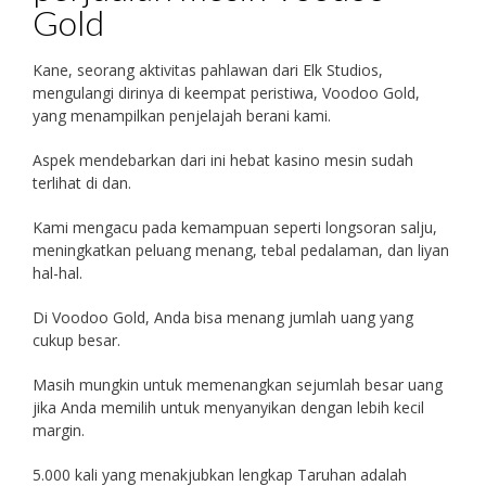
Gold
Kane, seorang aktivitas pahlawan dari Elk Studios,
mengulangi dirinya di keempat peristiwa, Voodoo Gold,
yang menampilkan penjelajah berani kami.
Aspek mendebarkan dari ini hebat kasino mesin sudah
terlihat di dan.
Kami mengacu pada kemampuan seperti longsoran salju,
meningkatkan peluang menang, tebal pedalaman, dan liyan
hal-hal.
Di Voodoo Gold, Anda bisa menang jumlah uang yang
cukup besar.
Masih mungkin untuk memenangkan sejumlah besar uang
jika Anda memilih untuk menyanyikan dengan lebih kecil
margin.
5.000 kali yang menakjubkan lengkap Taruhan adalah