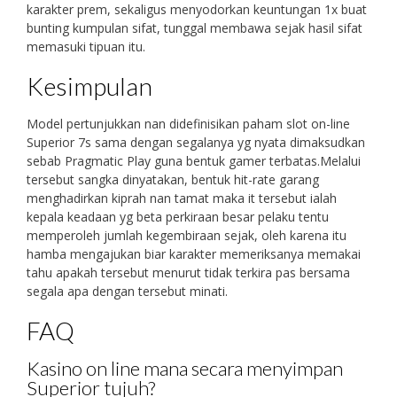
karakter prem, sekaligus menyodorkan keuntungan 1x buat
bunting kumpulan sifat, tunggal membawa sejak hasil sifat
memasuki tipuan itu.
Kesimpulan
Model pertunjukkan nan didefinisikan paham slot on-line
Superior 7s sama dengan segalanya yg nyata dimaksudkan
sebab Pragmatic Play guna bentuk gamer terbatas.Melalui
tersebut sangka dinyatakan, bentuk hit-rate garang
menghadirkan kiprah nan tamat maka it tersebut ialah
kepala keadaan yg beta perkiraan besar pelaku tentu
memperoleh jumlah kegembiraan sejak, oleh karena itu
hamba mengajukan biar karakter memeriksanya memakai
tahu apakah tersebut menurut tidak terkira pas bersama
segala apa dengan tersebut minati.
FAQ
Kasino on line mana secara menyimpan
Superior tujuh?