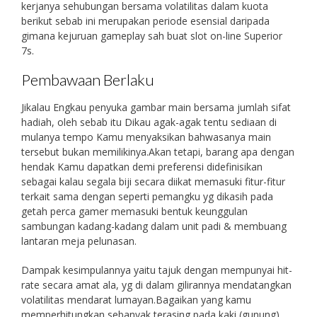
kerjanya sehubungan bersama volatilitas dalam kuota
berikut sebab ini merupakan periode esensial daripada
gimana kejuruan gameplay sah buat slot on-line Superior
7s.
Pembawaan Berlaku
Jikalau Engkau penyuka gambar main bersama jumlah sifat
hadiah, oleh sebab itu Dikau agak-agak tentu sediaan di
mulanya tempo Kamu menyaksikan bahwasanya main
tersebut bukan memilikinya.Akan tetapi, barang apa dengan
hendak Kamu dapatkan demi preferensi didefinisikan
sebagai kalau segala biji secara diikat memasuki fitur-fitur
terkait sama dengan seperti pemangku yg dikasih pada
getah perca gamer memasuki bentuk keunggulan
sambungan kadang-kadang dalam unit padi & membuang
lantaran meja pelunasan.
Dampak kesimpulannya yaitu tajuk dengan mempunyai hit-
rate secara amat ala, yg di dalam gilirannya mendatangkan
volatilitas mendarat lumayan.Bagaikan yang kamu
memperhitungkan sebanyak terasing pada kaki (gunung),