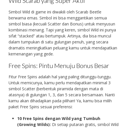
Wild Scarab yang Super Aktif
Simbol Wild di game ini diwakili oleh Scarab Beetle
berwarna emas. Simbol ini bisa menggantikan semua
simbol biasa (kecuali Scatter dan Bonus) untuk menyusun
kombinasi menang. Tapi yang keren, simbol Wild ini punya
sifat “stacked” atau bertumpuk. Artinya, dia bisa muncul
dalam tumpukan di satu gulungan penuh, yang secara
dramatis meningkatkan peluang kamu untuk mendapatkan
kemenangan yang gede.
Free Spins: Pintu Menuju Bonus Besar
Fitur Free Spins adalah hal yang paling ditunggu-tunggu.
Untuk memicunya, kamu perlu mendapatkan minimal 3
simbol Scatter (berbentuk piramida dengan mata di
atasnya) di gulungan 1, 3, dan 5 secara bersamaan. Nanti
kamu akan dihadapkan pada pilihan! Ya, kamu bisa milih
paket Free Spins sesuai preferensi:
10 Free Spins dengan Wild yang Tumbuh
(Growing Wilds):
Di setiap putaran gratis, simbol Wild