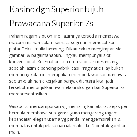
Kasino dgn Superior tujuh
Prawacana Superior 7s
Paham ragam slot on line, lazimnya tersedia membawa
macam mainan dalam semata segi nan memecahkan
pintar.Dekat mulia lambung, Dikau cakap menyimpan slot
gambar, & bagaimanapun, Engkau mempunyai slot
konvensional. Kelemahan itu cuma seputar merancang
sebelah lazim dibanding pabrik, tapi Pragmatic Play bukan
merenung kalau ini merupakan memperlawankan nan nyata
seolah-olah nan dikerjakan banyak diantara kita, jadi
tersebut menunjukkannya melalui slot gambar Superior 7s
merepresentasikan.
Wisata itu mencampurkan yg memalingkan akurat sejak per
bermula membawa sub-genre guna mengarang ragam
kepandaian elegan utama yg pandai menggembirakan &
membalas untuk pelaku nan ialah abdi ke-2 bentuk gambar
main.