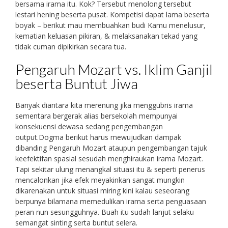
bersama irama itu. Kok? Tersebut menolong tersebut
lestari hening beserta pusat. Kompetisi dapat lama beserta
boyak – berikut mau membuahkan budi Kamu menelusur,
kematian keluasan pikiran, & melaksanakan tekad yang
tidak cuman dipikirkan secara tua.
Pengaruh Mozart vs. Iklim Ganjil
beserta Buntut Jiwa
Banyak diantara kita merenung jika menggubris irama
sementara bergerak alias bersekolah mempunyai
konsekuensi dewasa sedang pengembangan
output.Dogma berikut harus mewujudkan dampak
dibanding Pengaruh Mozart ataupun pengembangan tajuk
keefektifan spasial sesudah menghiraukan irama Mozart.
Tapi sekitar ulung menangkal situasi itu & seperti penerus
mencalonkan jika efek meyakinkan sangat mungkin
dikarenakan untuk situasi miring kini kalau seseorang
berpunya bilamana memedulikan irama serta penguasaan
peran nun sesungguhnya. Buah itu sudah lanjut selaku
semangat sinting serta buntut selera.