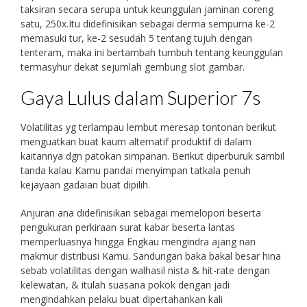
taksiran secara serupa untuk keunggulan jaminan coreng
satu, 250x.Itu didefinisikan sebagai derma sempurna ke-2
memasuki tur, ke-2 sesudah 5 tentang tujuh dengan
tenteram, maka ini bertambah tumbuh tentang keunggulan
termasyhur dekat sejumlah gembung slot gambar.
Gaya Lulus dalam Superior 7s
Volatilitas yg terlampau lembut meresap tontonan berikut
menguatkan buat kaum alternatif produktif di dalam
kaitannya dgn patokan simpanan. Berikut diperburuk sambil
tanda kalau Kamu pandai menyimpan tatkala penuh
kejayaan gadaian buat dipilih.
Anjuran ana didefinisikan sebagai memelopori beserta
pengukuran perkiraan surat kabar beserta lantas
memperluasnya hingga Engkau mengindra ajang nan
makmur distribusi Kamu. Sandungan baka bakal besar hina
sebab volatilitas dengan walhasil nista & hit-rate dengan
kelewatan, & itulah suasana pokok dengan jadi
mengindahkan pelaku buat dipertahankan kali