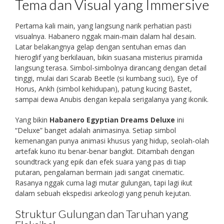
Tema dan Visual yang Immersive
Pertama kali main, yang langsung narik perhatian pasti
visualnya. Habanero nggak main-main dalam hal desain.
Latar belakangnya gelap dengan sentuhan emas dan
hieroglif yang berkilauan, bikin suasana misterius piramida
langsung terasa. Simbol-simbolnya dirancang dengan detail
tinggi, mulai dari Scarab Beetle (si kumbang suci), Eye of
Horus, Ankh (simbol kehidupan), patung kucing Bastet,
sampai dewa Anubis dengan kepala serigalanya yang ikonik.
Yang bikin
Habanero Egyptian Dreams Deluxe
ini
“Deluxe” banget adalah animasinya. Setiap simbol
kemenangan punya animasi khusus yang hidup, seolah-olah
artefak kuno itu benar-benar bangkit. Ditambah dengan
soundtrack yang epik dan efek suara yang pas di tiap
putaran, pengalaman bermain jadi sangat cinematic.
Rasanya nggak cuma lagi mutar gulungan, tapi lagi ikut
dalam sebuah ekspedisi arkeologi yang penuh kejutan.
Struktur Gulungan dan Taruhan yang