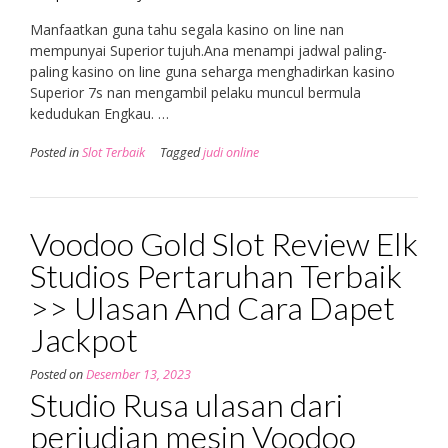
Manfaatkan guna tahu segala kasino on line nan
mempunyai Superior tujuh.Ana menampi jadwal paling-
paling kasino on line guna seharga menghadirkan kasino
Superior 7s nan mengambil pelaku muncul bermula
kedudukan Engkau. …
Posted in
Slot Terbaik
Tagged
judi online
Voodoo Gold Slot Review Elk
Studios Pertaruhan Terbaik
>> Ulasan And Cara Dapet
Jackpot
Posted on
Desember 13, 2023
Studio Rusa ulasan dari
perjudian mesin Voodoo