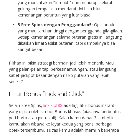
yang muncul akan “tumbuh” dan menutupi seluruh
gulungan tempat dia mendarat. Ini bisa bikin
kemenangan beruntun yang luar biasa.
5 Free Spins dengan Pengganda x5:
Opsi untuk
yang mau taruhan tinggi dengan pengganda gila-gilaan.
Setiap kemenangan selama putaran gratis ini langsung
dikalikan lima! Sedikit putaran, tapi dampaknya bisa
sangat besar.
Pilihan ini bikin strategi bermain jadi lebih menarik. Mau
yang pelan-pelan tapi berkesinambungan, atau langsung
sabet jackpot besar dengan risiko putaran yang lebih
sedikit?
Fitur Bonus “Pick and Click”
Selain Free Spins,
link slot88
ada lagi fitur bonus instant
yang dipicu oleh simbol Bonus khusus (biasanya berbentuk
peti harta atau pintu kuil). Kalau kamu dapat 3 simbol ini,
kamu akan dibawa ke layar kedua yang berisi berbagai
objek tersembunyi. Tugas kamu adalah memilih beberapa