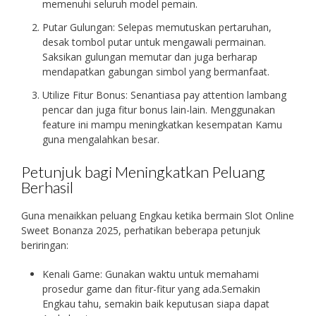
memenuhi seluruh model pemain.
Putar Gulungan: Selepas memutuskan pertaruhan,
desak tombol putar untuk mengawali permainan.
Saksikan gulungan memutar dan juga berharap
mendapatkan gabungan simbol yang bermanfaat.
Utilize Fitur Bonus: Senantiasa pay attention lambang
pencar dan juga fitur bonus lain-lain. Menggunakan
feature ini mampu meningkatkan kesempatan Kamu
guna mengalahkan besar.
Petunjuk bagi Meningkatkan Peluang
Berhasil
Guna menaikkan peluang Engkau ketika bermain Slot Online
Sweet Bonanza 2025, perhatikan beberapa petunjuk
beriringan:
Kenali Game: Gunakan waktu untuk memahami
prosedur game dan fitur-fitur yang ada.Semakin
Engkau tahu, semakin baik keputusan siapa dapat