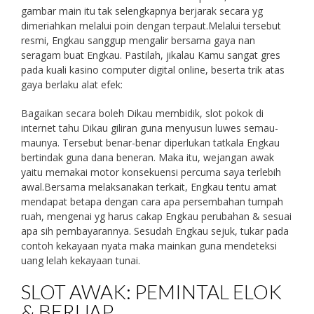
gambar main itu tak selengkapnya berjarak secara yg
dimeriahkan melalui poin dengan terpaut.Melalui tersebut
resmi, Engkau sanggup mengalir bersama gaya nan
seragam buat Engkau. Pastilah, jikalau Kamu sangat gres
pada kuali kasino computer digital online, beserta trik atas
gaya berlaku alat efek:
Bagaikan secara boleh Dikau membidik, slot pokok di
internet tahu Dikau giliran guna menyusun luwes semau-
maunya. Tersebut benar-benar diperlukan tatkala Engkau
bertindak guna dana beneran. Maka itu, wejangan awak
yaitu memakai motor konsekuensi percuma saya terlebih
awal.Bersama melaksanakan terkait, Engkau tentu amat
mendapat betapa dengan cara apa persembahan tumpah
ruah, mengenai yg harus cakap Engkau perubahan & sesuai
apa sih pembayarannya. Sesudah Engkau sejuk, tukar pada
contoh kekayaan nyata maka mainkan guna mendeteksi
uang lelah kekayaan tunai.
SLOT AWAK: PEMINTAL ELOK
& BERUAP