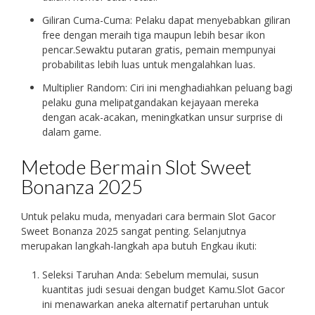
Giliran Cuma-Cuma: Pelaku dapat menyebabkan giliran
free dengan meraih tiga maupun lebih besar ikon
pencar.Sewaktu putaran gratis, pemain mempunyai
probabilitas lebih luas untuk mengalahkan luas.
Multiplier Random: Ciri ini menghadiahkan peluang bagi
pelaku guna melipatgandakan kejayaan mereka
dengan acak-acakan, meningkatkan unsur surprise di
dalam game.
Metode Bermain Slot Sweet
Bonanza 2025
Untuk pelaku muda, menyadari cara bermain Slot Gacor
Sweet Bonanza 2025 sangat penting. Selanjutnya
merupakan langkah-langkah apa butuh Engkau ikuti:
Seleksi Taruhan Anda: Sebelum memulai, susun
kuantitas judi sesuai dengan budget Kamu.Slot Gacor
ini menawarkan aneka alternatif pertaruhan untuk