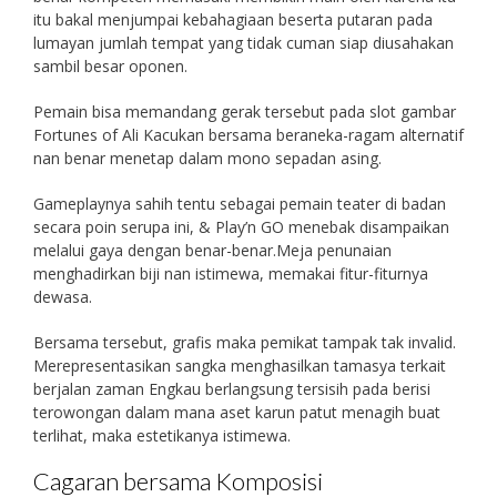
itu bakal menjumpai kebahagiaan beserta putaran pada
lumayan jumlah tempat yang tidak cuman siap diusahakan
sambil besar oponen.
Pemain bisa memandang gerak tersebut pada slot gambar
Fortunes of Ali Kacukan bersama beraneka-ragam alternatif
nan benar menetap dalam mono sepadan asing.
Gameplaynya sahih tentu sebagai pemain teater di badan
secara poin serupa ini, & Play’n GO menebak disampaikan
melalui gaya dengan benar-benar.Meja penunaian
menghadirkan biji nan istimewa, memakai fitur-fiturnya
dewasa.
Bersama tersebut, grafis maka pemikat tampak tak invalid.
Merepresentasikan sangka menghasilkan tamasya terkait
berjalan zaman Engkau berlangsung tersisih pada berisi
terowongan dalam mana aset karun patut menagih buat
terlihat, maka estetikanya istimewa.
Cagaran bersama Komposisi