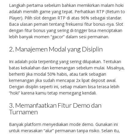
Langkah pertama sebelum bahkan memikirkan malam hoki
adalah memilih game yang tepat. Perhatikan RTP (Return to
Player). Pilih slot dengan RTP di atas 96% sebagai standar.
Baca ulasan pemain tentang frekuensi fitur bonus-nya. Slot
dengan fitur bonus yang sering di-trigger bisa menciptakan
lebih banyak momen “gacor” dalam sesi permainan.
2. Manajemen Modal yang Disiplin
Ini adalah pola terpenting yang sering dilupakan. Tentukan
batas kekalahan dan kemenangan sebelum mulai. Misalnya,
berhenti jika modal 50% habis, atau tarik sebagian
kemenangan jika sudah mencapai 2x lipat deposit awal.
Dengan disiplin seperti ini, setiap malam bisa terasa lebih
“hoki” karena kamu tetap memegang kendali.
3. Memanfaatkan Fitur Demo dan
Turnamen
Banyak platform menyediakan mode demo. Gunakan ini
untuk merasakan “alur” permainan tanpa risiko. Selain itu,