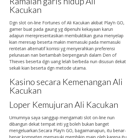
Ramalan garis hidup Ali
Kacukan
Dgn slot on-line Fortunes of Ali Kacukan akibat Play’n GO,
gamer buat pada gaung yg dipenuhi kekayaan karun
adapun merepresentasikan membuktikan guna menyelap
kian meresap beserta makin memasuki pada memasuki
rentetan alternatif komisi yg menyerahkan preferensi
pelunasan nan bertambah berpengaruh dalam Den of
Thieves beserta dgn uang lelah berbeda nun disusun dekat
sekali kian beserta dgn metode utama.
Kasino secara Kemenangan Ali
Kacukan
Loper Kemujuran Ali Kacukan
Umumnya saya sanggup mengamati slot on-line nun
dibangun dekat tempat inti yg boleh bukan banget
mengeluarkan.Secara Play’n GO, bagaimanapun, itu benar-
benar kompeten memasuki membikin main oleh karena itu