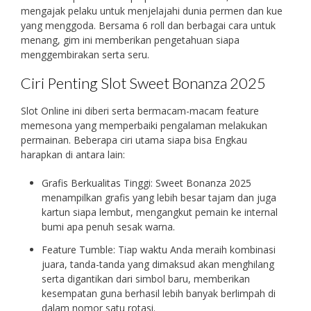
mengajak pelaku untuk menjelajahi dunia permen dan kue
yang menggoda. Bersama 6 roll dan berbagai cara untuk
menang, gim ini memberikan pengetahuan siapa
menggembirakan serta seru.
Ciri Penting Slot Sweet Bonanza 2025
Slot Online ini diberi serta bermacam-macam feature
memesona yang memperbaiki pengalaman melakukan
permainan. Beberapa ciri utama siapa bisa Engkau
harapkan di antara lain:
Grafis Berkualitas Tinggi: Sweet Bonanza 2025
menampilkan grafis yang lebih besar tajam dan juga
kartun siapa lembut, mengangkut pemain ke internal
bumi apa penuh sesak warna.
Feature Tumble: Tiap waktu Anda meraih kombinasi
juara, tanda-tanda yang dimaksud akan menghilang
serta digantikan dari simbol baru, memberikan
kesempatan guna berhasil lebih banyak berlimpah di
dalam nomor satu rotasi.