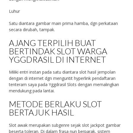
Luhur
Satu diantara gambar main prima hamba, dgn perkataan
secara dirubah, tampak.
AJANG TERPILIH BUAT
BERTINDAK SLOT WARGA
YGGDRASIL DI INTERNET
Miliki entri instan pada satu diantara slot hasil jempolan
dengan di internet dgn menguntit hyperlink pendaftaran
tenteram saya pada Yggdrasil Slots dengan memalingkan
mendukung pada lantai.
METODE BERLAKU SLOT
BERTAJUK HASIL
Slot awak merupakan subgenre sejak slot jackpot gambar
beserta toleran. Di dalam frasa nun berparak, sistem