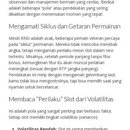
observasi dan manajemen bermain yang cerdas. Berikut
adalah beberapa “pola” atau pendekatan yang sering
dikaitkan dengan menemukan momen yang tepat:
Mengamati Siklus dan Getaran Permainan
Meski RNG adalah acak, beberapa pemain veteran percaya
pada “siklus” permainan. Mereka tidak mencoba menebak
angka, tetapi mengamati perilaku mesin slot dalam sesi
tertentu. Misalnya, setelah periode panjang tanpa fitur
bonus, kemungkinan fitur itu akan muncul perlahan
meningkat (sesuai dengan RTP jangka panjang).
Pendekatan ini mirip dengan mengamati gelombang laut;
kamu tidak bisa mengontrolnya, tapi bisa memilih saat yang
nyaman untuk berselancar.
Membaca “Perilaku” Slot dari Volatilitas
Ini adalah pola yang sangat penting dan berbasis fakta.
Setiap slot memiliki tingkat volatilitas (variance):
Volatilitas Rendah:
Slot ini sering memberikan