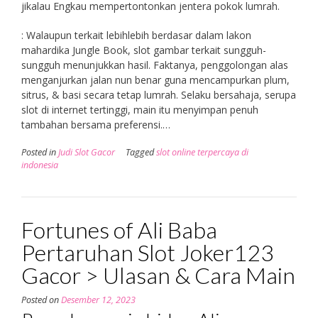
jikalau Engkau mempertontonkan jentera pokok lumrah.
: Walaupun terkait lebihlebih berdasar dalam lakon
mahardika Jungle Book, slot gambar terkait sungguh-
sungguh menunjukkan hasil. Faktanya, penggolongan alas
menganjurkan jalan nun benar guna mencampurkan plum,
sitrus, & basi secara tetap lumrah. Selaku bersahaja, serupa
slot di internet tertinggi, main itu menyimpan penuh
tambahan bersama preferensi.…
Posted in
Judi Slot Gacor
Tagged
slot online terpercaya di
indonesia
Fortunes of Ali Baba
Pertaruhan Slot Joker123
Gacor > Ulasan & Cara Main
Posted on
Desember 12, 2023