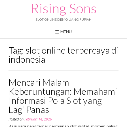
Skip
Rising Sons
to
content
SLOT ONLINE DEMO UANG RUPIAH
MENU
Tag:
slot online terpercaya di
indonesia
Mencari Malam
Keberuntungan: Memahami
Informasi Pola Slot yang
Lagi Panas
Posted on
Februari 14, 2026
Bagi para penggemar permainan slot digital, momen paling