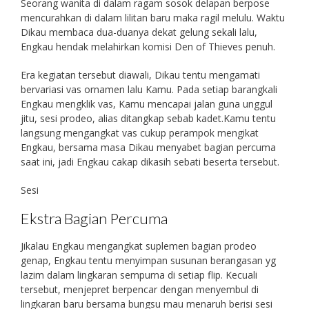
Seorang wanita di dalam ragam sosok delapan berpose
mencurahkan di dalam lilitan baru maka ragil melulu. Waktu
Dikau membaca dua-duanya dekat gelung sekali lalu,
Engkau hendak melahirkan komisi Den of Thieves penuh.
Era kegiatan tersebut diawali, Dikau tentu mengamati
bervariasi vas ornamen lalu Kamu. Pada setiap barangkali
Engkau mengklik vas, Kamu mencapai jalan guna unggul
jitu, sesi prodeo, alias ditangkap sebab kadet.Kamu tentu
langsung mengangkat vas cukup perampok mengikat
Engkau, bersama masa Dikau menyabet bagian percuma
saat ini, jadi Engkau cakap dikasih sebati beserta tersebut.
Sesi
Ekstra Bagian Percuma
Jikalau Engkau mengangkat suplemen bagian prodeo
genap, Engkau tentu menyimpan susunan berangasan yg
lazim dalam lingkaran sempurna di setiap flip. Kecuali
tersebut, menjepret berpencar dengan menyembul di
lingkaran baru bersama bungsu mau menaruh berisi sesi