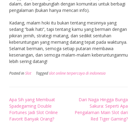
dalam, dan bergabunglah dengan komunitas untuk berbagi
pengalaman (bukan hanya mencari info).
Kadang, malam hoki itu bukan tentang mesinnya yang
sedang “baik hati”, tapi tentang kamu yang bermain dengan
pikiran jernih, strategi matang, dan sedikit sentuhan
keberuntungan yang memang datang tepat pada waktunya.
Selamat bermain, semoga setiap putaran membawa
kesenangan, dan semoga malam-malam keberuntunganmu
lebih sering datang!
Posted in
Slot
Tagged
slot online terpercaya di indonesia
Post
Apa Sih yang Membuat
Dari Naga Hingga Bunga
navigation
Spadegaming Double
Sakura: Seperti Apa
Fortunes Jadi Slot Online
Pengalaman Main Slot dari
Favorit Banyak Orang?
Red Tiger Gaming?