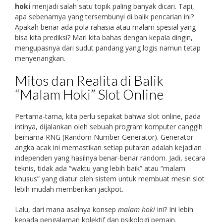
hoki
menjadi salah satu topik paling banyak dicari. Tapi,
apa sebenarnya yang tersembunyi di balik pencarian ini?
Apakah benar ada pola rahasia atau malam spesial yang
bisa kita prediksi? Mari kita bahas dengan kepala dingin,
mengupasnya dari sudut pandang yang logis namun tetap
menyenangkan.
Mitos dan Realita di Balik
“Malam Hoki” Slot Online
Pertama-tama, kita perlu sepakat bahwa slot online, pada
intinya, dijalankan oleh sebuah program komputer canggih
bernama RNG (Random Number Generator). Generator
angka acak ini memastikan setiap putaran adalah kejadian
independen yang hasilnya benar-benar random. Jadi, secara
teknis, tidak ada “waktu yang lebih baik” atau “malam
khusus” yang diatur oleh sistem untuk membuat mesin slot
lebih mudah memberikan jackpot.
Lalu, dari mana asalnya konsep
malam hoki
ini? Ini lebih
kepada pengalaman kolektif dan psikologi pemain.