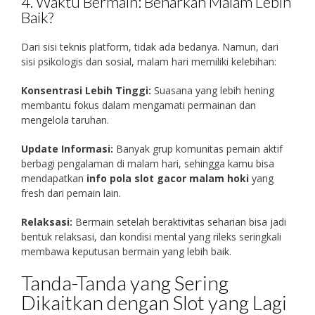
4. Waktu Bermain: Benarkah Malam Lebih
Baik?
Dari sisi teknis platform, tidak ada bedanya. Namun, dari
sisi psikologis dan sosial, malam hari memiliki kelebihan:
Konsentrasi Lebih Tinggi:
Suasana yang lebih hening
membantu fokus dalam mengamati permainan dan
mengelola taruhan.
Update Informasi:
Banyak grup komunitas pemain aktif
berbagi pengalaman di malam hari, sehingga kamu bisa
mendapatkan
info pola slot gacor malam hoki
yang
fresh dari pemain lain.
Relaksasi:
Bermain setelah beraktivitas seharian bisa jadi
bentuk relaksasi, dan kondisi mental yang rileks seringkali
membawa keputusan bermain yang lebih baik.
Tanda-Tanda yang Sering
Dikaitkan dengan Slot yang Lagi