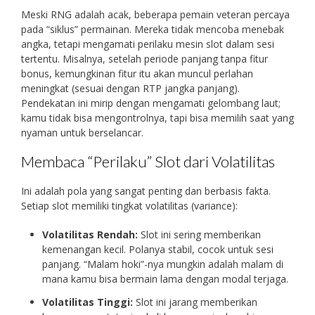
Meski RNG adalah acak, beberapa pemain veteran percaya
pada “siklus” permainan. Mereka tidak mencoba menebak
angka, tetapi mengamati perilaku mesin slot dalam sesi
tertentu. Misalnya, setelah periode panjang tanpa fitur
bonus, kemungkinan fitur itu akan muncul perlahan
meningkat (sesuai dengan RTP jangka panjang).
Pendekatan ini mirip dengan mengamati gelombang laut;
kamu tidak bisa mengontrolnya, tapi bisa memilih saat yang
nyaman untuk berselancar.
Membaca “Perilaku” Slot dari Volatilitas
Ini adalah pola yang sangat penting dan berbasis fakta.
Setiap slot memiliki tingkat volatilitas (variance):
Volatilitas Rendah:
Slot ini sering memberikan
kemenangan kecil. Polanya stabil, cocok untuk sesi
panjang. “Malam hoki”-nya mungkin adalah malam di
mana kamu bisa bermain lama dengan modal terjaga.
Volatilitas Tinggi:
Slot ini jarang memberikan