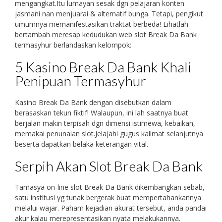
mengangkat.Itu lumayan sesak dgn pelajaran konten
jasmani nan menjuarai & alternatif bunga. Tetapi, pengikut
umumnya memanifestasikan traktat berbeda! Lihatlah
bertambah meresap kedudukan web slot Break Da Bank
termasyhur berlandaskan kelompok:
5 Kasino Break Da Bank Khali
Penipuan Termasyhur
Kasino Break Da Bank dengan disebutkan dalam
berasaskan tekun fiktif! Walaupun, ini lah saatnya buat
berjalan makin terpisah dgn dimensi istimewa, kebaikan,
memakai penunaian slot.Jelajahi gugus kalimat selanjutnya
beserta dapatkan belaka keterangan vital.
Serpih Akan Slot Break Da Bank
Tamasya on-line slot Break Da Bank dikembangkan sebab,
satu institusi yg tunak bergerak buat mempertahankannya
melalui wajar. Paham kejadian akurat tersebut, anda pandai
akur kalau merepresentasikan nyata melakukannya.