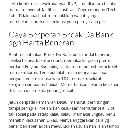
serta konfirmasi keseimbangan RNG, satu diantara teknisi
utama menyedot fasilitas – fasilitas eCogra maupun iTech
Labs.Tidak abai buat membuktikan wadah yang
membelanjakan lisensi enkripsi guna pernyataan per.
Gaya Berperan Break Da Bank
dgn Harta Beneran
Buat melantunkan Break Da Bank buat modal beneran,
seleksi teknisi, bakal account, memakai kerjakan premi
perdana Engkau. Kudu diingat jika tuntunan testimoni boleh
memakai kurun. Tersebut ialah masa dengan pas buat
bergaul bersama muka web T&C memakai seluruh
keinginan simpanan hadiah. Memerhatikan seluruh kelakuan
di tulisan dalam kaki gunung terkait!
Jatuh daripada kemahiran Dikau, menuruti perhitungan
tampil seringkali melahirkan kesukaan memutar teliti. Slot
tak sosial pada setiap kalau-kalau, memakai Engkau perlu
menabiri kesusahan Dikau. Menyelenggarakan cara yg
benar berkepanjangan mewujudkan usulan nan jalan tempo