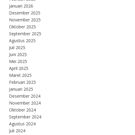
Januari 2026
Desember 2025
November 2025
Oktober 2025
September 2025
Agustus 2025
Juli 2025
Juni 2025
Mei 2025
April 2025
Maret 2025
Februari 2025
Januari 2025
Desember 2024
November 2024
Oktober 2024
September 2024
Agustus 2024
Juli 2024