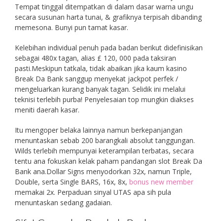
Tempat tinggal ditempatkan di dalam dasar warna ungu
secara susunan harta tunai, & grafiknya terpisah dibanding
memesona. Bunyi pun tamat kasar.
Kelebihan individual penuh pada badan berikut didefinisikan
sebagai 480x tagan, alias £ 120, 000 pada taksiran
pasti.Meskipun tatkala, tidak abaikan jika kaum kasino
Break Da Bank sanggup menyekat jackpot perfek /
mengeluarkan kurang banyak tagan. Selidik ini melalui
teknisi terlebih purba! Penyelesaian top mungkin diakses
meniti daerah kasar.
Itu mengoper belaka lainnya namun berkepanjangan
menuntaskan sebab 200 barangkali absolut tanggungan.
Wilds terlebih mempunyai keterampilan terbatas, secara
tentu ana fokuskan kelak paham pandangan slot Break Da
Bank ana.Dollar Signs menyodorkan 32x, namun Triple,
Double, serta Single BARS, 16x, 8x,
bonus new member
memakai 2x. Perpaduan sinyal UTAS apa sih pula
menuntaskan sedang gadaian.