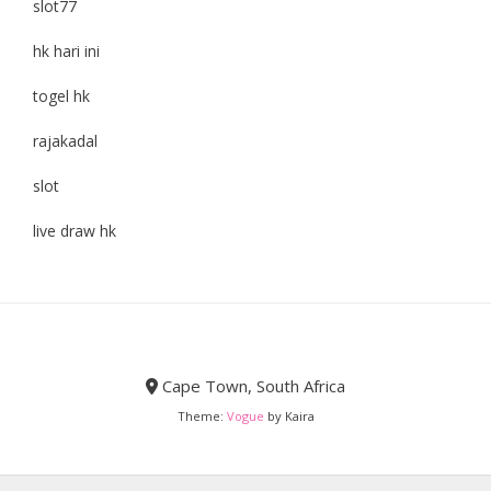
slot77
hk hari ini
togel hk
rajakadal
slot
live draw hk
Cape Town, South Africa
Theme:
Vogue
by Kaira