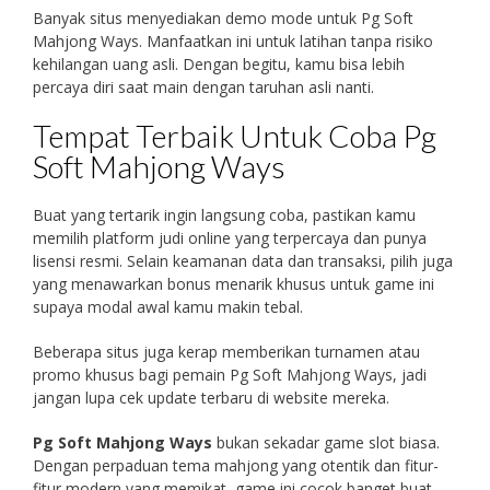
Banyak situs menyediakan demo mode untuk Pg Soft
Mahjong Ways. Manfaatkan ini untuk latihan tanpa risiko
kehilangan uang asli. Dengan begitu, kamu bisa lebih
percaya diri saat main dengan taruhan asli nanti.
Tempat Terbaik Untuk Coba Pg
Soft Mahjong Ways
Buat yang tertarik ingin langsung coba, pastikan kamu
memilih platform judi online yang terpercaya dan punya
lisensi resmi. Selain keamanan data dan transaksi, pilih juga
yang menawarkan bonus menarik khusus untuk game ini
supaya modal awal kamu makin tebal.
Beberapa situs juga kerap memberikan turnamen atau
promo khusus bagi pemain Pg Soft Mahjong Ways, jadi
jangan lupa cek update terbaru di website mereka.
Pg Soft Mahjong Ways
bukan sekadar game slot biasa.
Dengan perpaduan tema mahjong yang otentik dan fitur-
fitur modern yang memikat, game ini cocok banget buat