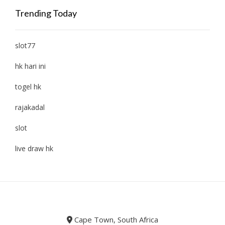
Trending Today
slot77
hk hari ini
togel hk
rajakadal
slot
live draw hk
Cape Town, South Africa