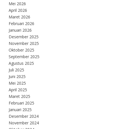
Mei 2026
April 2026
Maret 2026
Februari 2026
Januari 2026
Desember 2025
November 2025
Oktober 2025
September 2025
Agustus 2025
Juli 2025
Juni 2025
Mei 2025
April 2025
Maret 2025
Februari 2025
Januari 2025
Desember 2024
November 2024