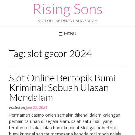
Skip
Rising Sons
to
content
SLOT ONLINE DEMO UANG RUPIAH
MENU
Tag:
slot gacor 2024
Slot Online Bertopik Bumi
Kriminal: Sebuah Ulasan
Mendalam
Posted on
Juni 23, 2024
Permainan casino onlen semakin dikenal dalam kalangan
pemain taruhan di segala alam. salah satu judul yang
terutama disukai ialah bumi kriminal. slot gacor bertopik
bumi kriminal sangat memesona kepada melimpah pelaku