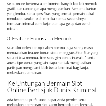
Selot online bertema alam kriminal banyak kali kali memiliki
grafik dan rancangan apa mengagumkan. Bersama kartun
yang lembut serta spesifikasi yang cermat, pemain bakal
mendapati seolah-olah mereka semua sepenuhnya
termasuk internal bumi kejahatan apa gelap dan penuh
misteri.
3. Feature Bonus apa Menarik
Situs Slot onlen bertopik alam kriminal juga sering masa
menawarkan feature bonus siapa menggaet.Fitur-fitur yang
satu ini bisa memuat free spin, gim bonus interaktif, serta
aneka tipe bonus yang lain siapa hendak menghasilkan
partisipan mengalami lebih besar berminat bagi lanjut
melakukan permainan.
Ke Untungan Bermain Slot
Online Bertajuk Dunia Kriminal
Ada beberapa profit siapa dapat Anda peroleh serta
melakukan permainan slot gacor bertopik bumi kriminal,