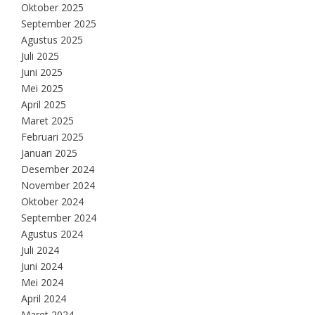
Oktober 2025
September 2025
Agustus 2025
Juli 2025
Juni 2025
Mei 2025
April 2025
Maret 2025
Februari 2025
Januari 2025
Desember 2024
November 2024
Oktober 2024
September 2024
Agustus 2024
Juli 2024
Juni 2024
Mei 2024
April 2024
Maret 2024