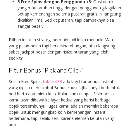
5 Free Spins dengan Pengganda x5:
Opsi untuk
yang mau taruhan tinggi dengan pengganda gila-gilaan.
Setiap kemenangan selama putaran gratis ini langsung
dikalikan lima! Sedikit putaran, tapi dampaknya bisa
sangat besar.
Pilihan ini bikin strategi bermain jadi lebih menarik. Mau
yang pelan-pelan tapi berkesinambungan, atau langsung
sabet jackpot besar dengan risiko putaran yang lebih
sedikit?
Fitur Bonus “Pick and Click”
Selain Free Spins,
link slot88
ada lagi fitur bonus instant
yang dipicu oleh simbol Bonus khusus (biasanya berbentuk
peti harta atau pintu kuil). Kalau kamu dapat 3 simbol ini,
kamu akan dibawa ke layar kedua yang berisi berbagai
objek tersembunyi. Tugas kamu adalah memilih beberapa
objek untuk mengungkap koin kemenangan instant.
Sederhana, tapi selalu seru karena elemen kejutan yang
ada.