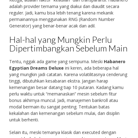
adalah provider ternama yang diakui dan diaudit secara
reguler. Jadi, kamu bisa lebih tenang karena mekanik
permainannya menggunakan RNG (Random Number
Generator) yang benar-benar acak dan adil.
Hal-hal yang Mungkin Perlu
Dipertimbangkan Sebelum Main
Tentu, nggak ada game yang sempurna. Meski
Habanero
Egyptian Dreams Deluxe
ini keren, ada beberapa hal
yang mungkin jadi catatan. Karena volatilitasnya cenderung
tinggi, dibutuhkan kesabaran ekstra. Jangan harap
kemenangan besar datang tiap 10 putaran. Kadang kamu
perlu waktu untuk “memanaskan” mesin sebelum fitur
bonus akhirnya muncul. Jadi, manajemen bankroll atau
modal bermain itu sangat penting. Tentukan batas
kekalahan dan kemenangan sebelum mulai, dan disiplin
untuk berhenti.
Selain itu, meski temanya klasik dan executed dengan