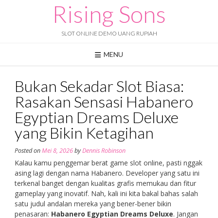
Skip
Rising Sons
to
content
SLOT ONLINE DEMO UANG RUPIAH
MENU
Bukan Sekadar Slot Biasa:
Rasakan Sensasi Habanero
Egyptian Dreams Deluxe
yang Bikin Ketagihan
Posted on
Mei 8, 2026
by
Dennis Robinson
Kalau kamu penggemar berat game slot online, pasti nggak
asing lagi dengan nama Habanero. Developer yang satu ini
terkenal banget dengan kualitas grafis memukau dan fitur
gameplay yang inovatif. Nah, kali ini kita bakal bahas salah
satu judul andalan mereka yang bener-bener bikin
penasaran:
Habanero Egyptian Dreams Deluxe
. Jangan