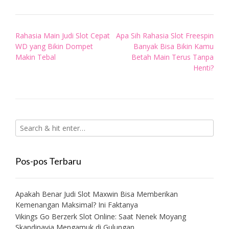
Post
Rahasia Main Judi Slot Cepat
Apa Sih Rahasia Slot Freespin
navigation
WD yang Bikin Dompet
Banyak Bisa Bikin Kamu
Makin Tebal
Betah Main Terus Tanpa
Henti?
Pos-pos Terbaru
Apakah Benar Judi Slot Maxwin Bisa Memberikan
Kemenangan Maksimal? Ini Faktanya
Vikings Go Berzerk Slot Online: Saat Nenek Moyang
Skandinavia Mengamuk di Gulungan