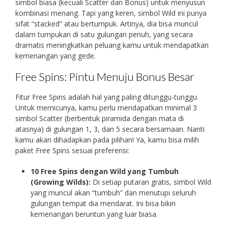
simbol biasa (kecuali Scatter dan Bonus) untuk menyusun
kombinasi menang. Tapi yang keren, simbol Wild ini punya
sifat “stacked” atau bertumpuk. Artinya, dia bisa muncul
dalam tumpukan di satu gulungan penuh, yang secara
dramatis meningkatkan peluang kamu untuk mendapatkan
kemenangan yang gede.
Free Spins: Pintu Menuju Bonus Besar
Fitur Free Spins adalah hal yang paling ditunggu-tunggu.
Untuk memicunya, kamu perlu mendapatkan minimal 3
simbol Scatter (berbentuk piramida dengan mata di
atasnya) di gulungan 1, 3, dan 5 secara bersamaan. Nanti
kamu akan dihadapkan pada pilihan! Ya, kamu bisa milih
paket Free Spins sesuai preferensi:
10 Free Spins dengan Wild yang Tumbuh
(Growing Wilds):
Di setiap putaran gratis, simbol Wild
yang muncul akan “tumbuh” dan menutupi seluruh
gulungan tempat dia mendarat. Ini bisa bikin
kemenangan beruntun yang luar biasa.