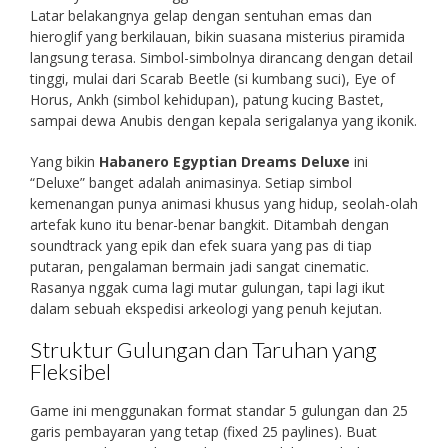
Latar belakangnya gelap dengan sentuhan emas dan
hieroglif yang berkilauan, bikin suasana misterius piramida
langsung terasa. Simbol-simbolnya dirancang dengan detail
tinggi, mulai dari Scarab Beetle (si kumbang suci), Eye of
Horus, Ankh (simbol kehidupan), patung kucing Bastet,
sampai dewa Anubis dengan kepala serigalanya yang ikonik.
Yang bikin
Habanero Egyptian Dreams Deluxe
ini
“Deluxe” banget adalah animasinya. Setiap simbol
kemenangan punya animasi khusus yang hidup, seolah-olah
artefak kuno itu benar-benar bangkit. Ditambah dengan
soundtrack yang epik dan efek suara yang pas di tiap
putaran, pengalaman bermain jadi sangat cinematic.
Rasanya nggak cuma lagi mutar gulungan, tapi lagi ikut
dalam sebuah ekspedisi arkeologi yang penuh kejutan.
Struktur Gulungan dan Taruhan yang
Fleksibel
Game ini menggunakan format standar 5 gulungan dan 25
garis pembayaran yang tetap (fixed 25 paylines). Buat