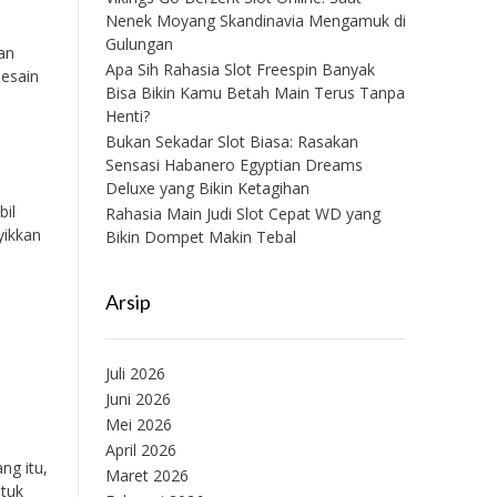
Nenek Moyang Skandinavia Mengamuk di
Gulungan
an
Apa Sih Rahasia Slot Freespin Banyak
Desain
Bisa Bikin Kamu Betah Main Terus Tanpa
Henti?
Bukan Sekadar Slot Biasa: Rasakan
Sensasi Habanero Egyptian Dreams
Deluxe yang Bikin Ketagihan
bil
Rahasia Main Judi Slot Cepat WD yang
yikkan
Bikin Dompet Makin Tebal
Arsip
Juli 2026
Juni 2026
Mei 2026
April 2026
ng itu,
Maret 2026
ntuk