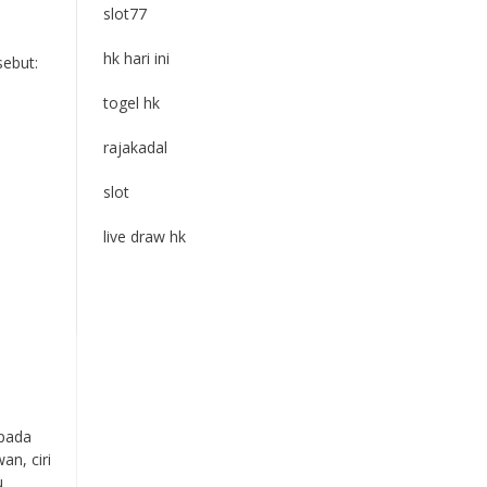
slot77
hk hari ini
sebut:
togel hk
rajakadal
slot
live draw hk
epada
n, ciri
u