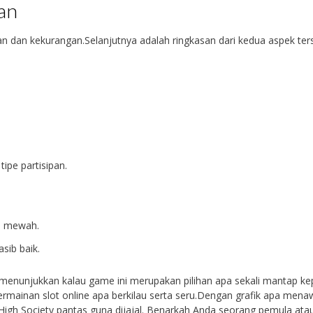
an
han dan kekurangan.Selanjutnya adalah ringkasan dari kedua aspek ter
ipe partisipan.
u mewah.
sib baik.
menunjukkan kalau game ini merupakan pilihan apa sekali mantap k
mainan slot online apa berkilau serta seru.Dengan grafik apa menawa
gh Society pantas guna dijajal. Benarkah Anda seorang pemula ata