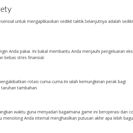
iety
nsial untuk mengaplikasikan sedikit taktik.Selanjutnya adalah sedikit
ngin Anda pakai. Ini bakal membantu Anda menjauhi pengeluaran eks
bebas stres finansial.
mengakibatkan rotasi cuma-cuma.Ini ialah kemungkinan perak bagi
n taruhan tambahan.
angkan waktu guna menyadari bagaimana game ini beroperasi dan c
 menolong Anda internal menghasilkan putusan akhir apa lebih bagu