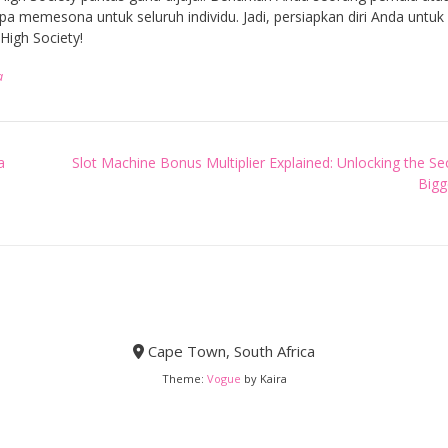
 memesona untuk seluruh individu. Jadi, persiapkan diri Anda untuk
igh Society!
a
a
Slot Machine Bonus Multiplier Explained: Unlocking the Se
Bigg
Cape Town, South Africa
Theme:
Vogue
by Kaira