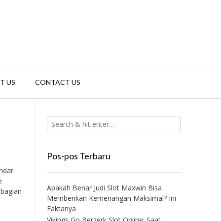
T US
CONTACT US
Pos-pos Terbaru
andar
e
Apakah Benar Judi Slot Maxwin Bisa
 bagian
Memberikan Kemenangan Maksimal? Ini
Faktanya
Vikings Go Berzerk Slot Online: Saat