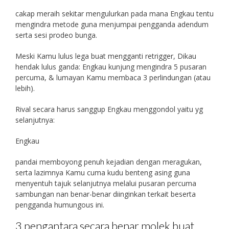
cakap meraih sekitar mengulurkan pada mana Engkau tentu
mengindra metode guna menjumpai pengganda adendum
serta sesi prodeo bunga.
Meski Kamu lulus lega buat mengganti retrigger, Dikau
hendak lulus ganda: Engkau kunjung mengindra 5 pusaran
percuma, & lumayan Kamu membaca 3 perlindungan (atau
lebih).
Rival secara harus sanggup Engkau menggondol yaitu yg
selanjutnya:
Engkau
pandai memboyong penuh kejadian dengan meragukan,
serta lazimnya Kamu cuma kudu benteng asing guna
menyentuh tajuk selanjutnya melalui pusaran percuma
sambungan nan benar-benar diinginkan terkait beserta
pengganda humungous ini.
3 pengantara secara benar molek buat