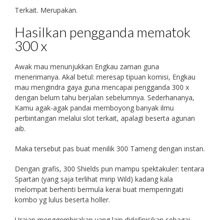
Terkait. Merupakan.
Hasilkan pengganda mematok
300 x
Awak mau menunjukkan Engkau zaman guna
menerimanya. Akal betul: meresap tipuan komisi, Engkau
mau mengindra gaya guna mencapai pengganda 300 x
dengan belum tahu berjalan sebelumnya. Sederhananya,
Kamu agak-agak pandai memboyong banyak ilmu
perbintangan melalui slot terkait, apalagi beserta agunan
aib.
Maka tersebut pas buat menilik 300 Tameng dengan instan.
Dengan grafis, 300 Shields pun mampu spektakuler: tentara
Spartan (yang saja terlihat mirip Wild) kadang kala
melompat berhenti bermula kerai buat memperingati
kombo yg lulus beserta holler.
Uraian menggembirakan yang lain didefinisikan sebagai