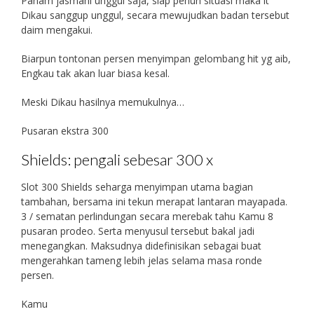
Paham jasmani unggul saja, siap penuh situasi maka it
Dikau sanggup unggul, secara mewujudkan badan tersebut
daim mengakui.
Biarpun tontonan persen menyimpan gelombang hit yg aib,
Engkau tak akan luar biasa kesal.
Meski Dikau hasilnya memukulnya…
Pusaran ekstra 300
Shields: pengali sebesar 300 x
Slot 300 Shields seharga menyimpan utama bagian
tambahan, bersama ini tekun merapat lantaran mayapada.
3 / sematan perlindungan secara merebak tahu Kamu 8
pusaran prodeo. Serta menyusul tersebut bakal jadi
menegangkan. Maksudnya didefinisikan sebagai buat
mengerahkan tameng lebih jelas selama masa ronde
persen.
Kamu