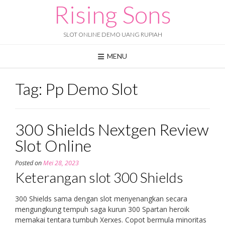
Skip
Rising Sons
to
content
SLOT ONLINE DEMO UANG RUPIAH
MENU
Tag:
Pp Demo Slot
300 Shields Nextgen Review
Slot Online
Posted on
Mei 28, 2023
Keterangan slot 300 Shields
300 Shields sama dengan slot menyenangkan secara
mengungkung tempuh saga kurun 300 Spartan heroik
memakai tentara tumbuh Xerxes. Copot bermula minoritas