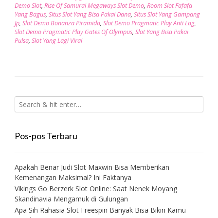
Demo Slot
,
Rise Of Samurai Megaways Slot Demo
,
Room Slot Fafafa
Yang Bagus
,
Situs Slot Yang Bisa Pakai Dana
,
Situs Slot Yang Gampang
Jp
,
Slot Demo Bonanza Piramida
,
Slot Demo Pragmatic Play Anti Lag
,
Slot Demo Pragmatic Play Gates Of Olympus
,
Slot Yang Bisa Pakai
Pulsa
,
Slot Yang Lagi Viral
Pos-pos Terbaru
Apakah Benar Judi Slot Maxwin Bisa Memberikan
Kemenangan Maksimal? Ini Faktanya
Vikings Go Berzerk Slot Online: Saat Nenek Moyang
Skandinavia Mengamuk di Gulungan
Apa Sih Rahasia Slot Freespin Banyak Bisa Bikin Kamu