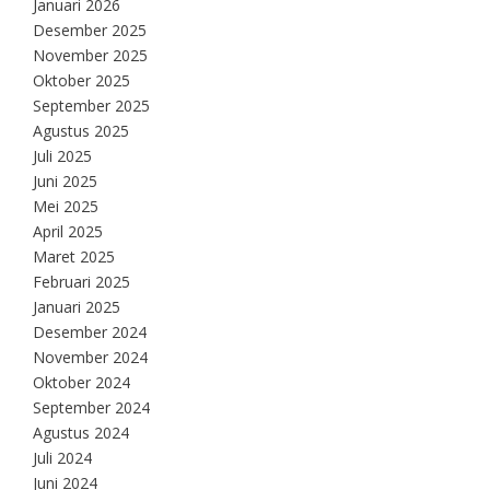
Januari 2026
Desember 2025
November 2025
Oktober 2025
September 2025
Agustus 2025
Juli 2025
Juni 2025
Mei 2025
April 2025
Maret 2025
Februari 2025
Januari 2025
Desember 2024
November 2024
Oktober 2024
September 2024
Agustus 2024
Juli 2024
Juni 2024