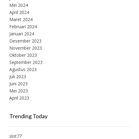
Mei 2024
April 2024
Maret 2024
Februari 2024
Januari 2024
Desember 2023
November 2023
Oktober 2023
September 2023
Agustus 2023
Juli 2023
Juni 2023
Mei 2023
April 2023
Trending Today
slot77