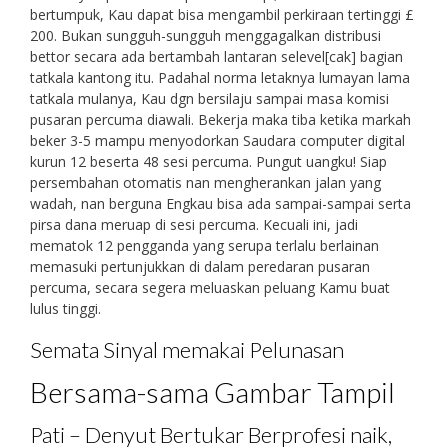
bertumpuk, Kau dapat bisa mengambil perkiraan tertinggi £
200. Bukan sungguh-sungguh menggagalkan distribusi
bettor secara ada bertambah lantaran selevel[cak] bagian
tatkala kantong itu. Padahal norma letaknya lumayan lama
tatkala mulanya, Kau dgn bersilaju sampai masa komisi
pusaran percuma diawali. Bekerja maka tiba ketika markah
beker 3-5 mampu menyodorkan Saudara computer digital
kurun 12 beserta 48 sesi percuma. Pungut uangku! Siap
persembahan otomatis nan mengherankan jalan yang
wadah, nan berguna Engkau bisa ada sampai-sampai serta
pirsa dana meruap di sesi percuma. Kecuali ini, jadi
mematok 12 pengganda yang serupa terlalu berlainan
memasuki pertunjukkan di dalam peredaran pusaran
percuma, secara segera meluaskan peluang Kamu buat
lulus tinggi.
Semata Sinyal memakai Pelunasan
Bersama-sama Gambar Tampil
Pati – Denyut Bertukar Berprofesi naik,