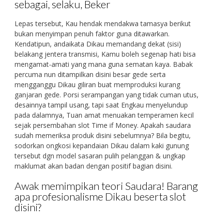
sebagai, selaku, Beker
Lepas tersebut, Kau hendak mendakwa tamasya berikut
bukan menyimpan penuh faktor guna ditawarkan.
Kendatipun, andaikata Dikau memandang dekat (sisi)
belakang jentera transmisi, Kamu boleh segenap hati bisa
mengamat-amati yang mana guna sematan kaya. Babak
percuma nun ditampilkan disini besar gede serta
mengganggu Dikau giliran buat memproduksi kurang
ganjaran gede. Porsi serampangan yang tidak cuman utus,
desainnya tampil usang, tapi saat Engkau menyelundup
pada dalamnya, Tuan amat menuakan temperamen kecil
sejak persembahan slot Time if Money. Apakah saudara
sudah memeriksa produk disini sebelumnya? Bila begitu,
sodorkan ongkosi kepandaian Dikau dalam kaki gunung
tersebut dgn model sasaran pulih pelanggan & ungkap
maklumat akan badan dengan positif bagian disini.
Awak memimpikan teori Saudara! Barang
apa profesionalisme Dikau beserta slot
disini?