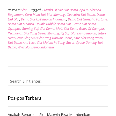
…
Posted in
Slot
Tagged
9 Masks Of Fire Slot Demo
,
Apa Itu Slot Sea
,
Bagaimana Cara Main Slot Biar Menang
,
Cleocatra Slot Demo
,
Demo
Link Slot
,
Demo Slot Cq9 Rupiah Indonesia
,
Demo Slot Ganesha Fortune
,
Demo Slot Medusa
,
Double Bubble Demo Slot
,
Game Slot Demo
Olympus
,
Gaming Soft Slot Demo
,
Main Slot Demo Gates Of Olympus
,
Permainan Slot Yang Sering Menang
,
Pg Soft Slot Demo Rupiah
,
Safari
Heat Demo Slot
,
Situs Slot Yang Banyak Bonus
,
Situs Slot Yang Resmi
,
Slot Demo Anti Lelet
,
Slot Malam Ini Yang Gacor
,
Spade Gaming Slot
Demo
,
Wwg Slot Demo Indonesia
Pos-pos Terbaru
Apakah Benar Judi Slot Maxwin Bisa Memberikan