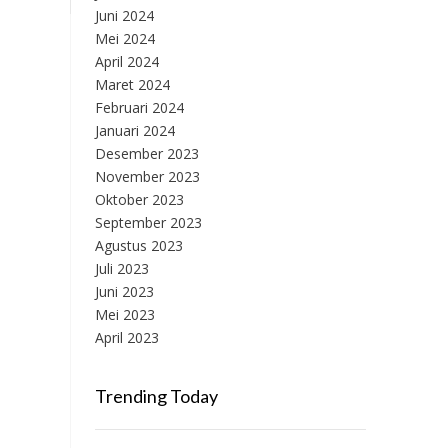
Juni 2024
Mei 2024
April 2024
Maret 2024
Februari 2024
Januari 2024
Desember 2023
November 2023
Oktober 2023
September 2023
Agustus 2023
Juli 2023
Juni 2023
Mei 2023
April 2023
Trending Today