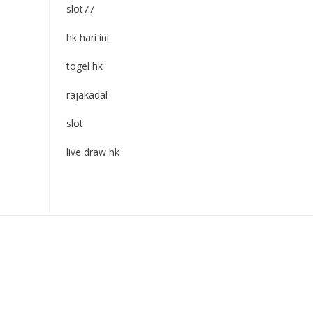
slot77
hk hari ini
togel hk
rajakadal
slot
live draw hk