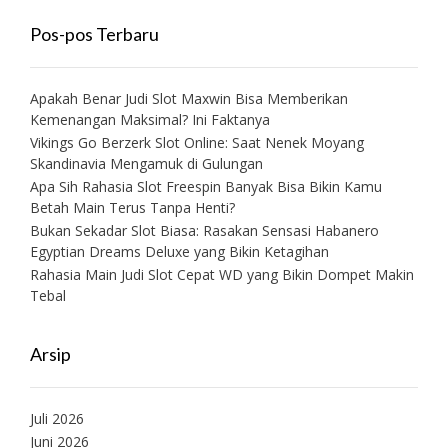
Pos-pos Terbaru
Apakah Benar Judi Slot Maxwin Bisa Memberikan
Kemenangan Maksimal? Ini Faktanya
Vikings Go Berzerk Slot Online: Saat Nenek Moyang
Skandinavia Mengamuk di Gulungan
Apa Sih Rahasia Slot Freespin Banyak Bisa Bikin Kamu
Betah Main Terus Tanpa Henti?
Bukan Sekadar Slot Biasa: Rasakan Sensasi Habanero
Egyptian Dreams Deluxe yang Bikin Ketagihan
Rahasia Main Judi Slot Cepat WD yang Bikin Dompet Makin
Tebal
Arsip
Juli 2026
Juni 2026