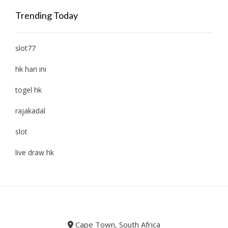
Trending Today
slot77
hk hari ini
togel hk
rajakadal
slot
live draw hk
Cape Town, South Africa