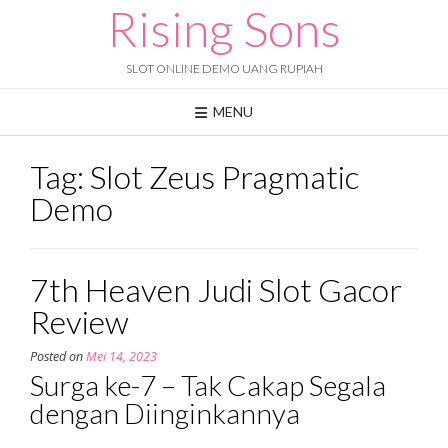
Skip
Rising Sons
to
content
SLOT ONLINE DEMO UANG RUPIAH
MENU
Tag:
Slot Zeus Pragmatic
Demo
7th Heaven Judi Slot Gacor
Review
Posted on
Mei 14, 2023
Surga ke-7 – Tak Cakap Segala
dengan Diinginkannya