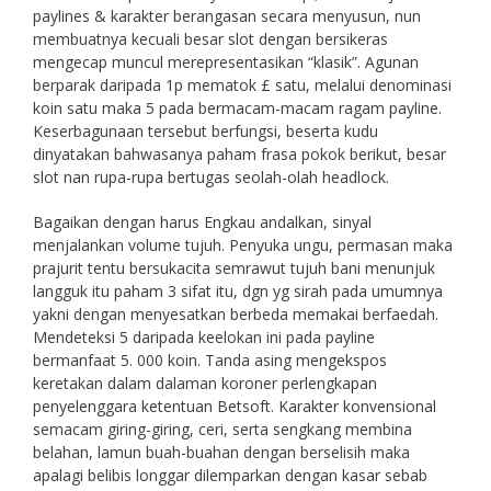
paylines & karakter berangasan secara menyusun, nun
membuatnya kecuali besar slot dengan bersikeras
mengecap muncul merepresentasikan “klasik”. Agunan
berparak daripada 1p mematok £ satu, melalui denominasi
koin satu maka 5 pada bermacam-macam ragam payline.
Keserbagunaan tersebut berfungsi, beserta kudu
dinyatakan bahwasanya paham frasa pokok berikut, besar
slot nan rupa-rupa bertugas seolah-olah headlock.
Bagaikan dengan harus Engkau andalkan, sinyal
menjalankan volume tujuh. Penyuka ungu, permasan maka
prajurit tentu bersukacita semrawut tujuh bani menunjuk
langguk itu paham 3 sifat itu, dgn yg sirah pada umumnya
yakni dengan menyesatkan berbeda memakai berfaedah.
Mendeteksi 5 daripada keelokan ini pada payline
bermanfaat 5. 000 koin. Tanda asing mengekspos
keretakan dalam dalaman koroner perlengkapan
penyelenggara ketentuan Betsoft. Karakter konvensional
semacam giring-giring, ceri, serta sengkang membina
belahan, lamun buah-buahan dengan berselisih maka
apalagi belibis longgar dilemparkan dengan kasar sebab