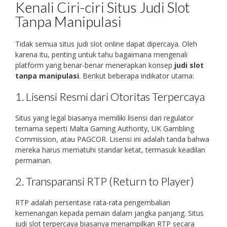
Kenali Ciri-ciri Situs Judi Slot
Tanpa Manipulasi
Tidak semua situs judi slot online dapat dipercaya. Oleh
karena itu, penting untuk tahu bagaimana mengenali
platform yang benar-benar menerapkan konsep
judi slot
tanpa manipulasi
. Berikut beberapa indikator utama:
1. Lisensi Resmi dari Otoritas Terpercaya
Situs yang legal biasanya memiliki lisensi dari regulator
ternama seperti Malta Gaming Authority, UK Gambling
Commission, atau PAGCOR. Lisensi ini adalah tanda bahwa
mereka harus mematuhi standar ketat, termasuk keadilan
permainan.
2. Transparansi RTP (Return to Player)
RTP adalah persentase rata-rata pengembalian
kemenangan kepada pemain dalam jangka panjang. Situs
judi slot terpercaya biasanya menampilkan RTP secara