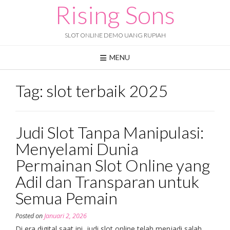
Skip
Rising Sons
to
content
SLOT ONLINE DEMO UANG RUPIAH
MENU
Tag:
slot terbaik 2025
Judi Slot Tanpa Manipulasi:
Menyelami Dunia
Permainan Slot Online yang
Adil dan Transparan untuk
Semua Pemain
Posted on
Januari 2, 2026
Di era digital saat ini, judi slot online telah menjadi salah