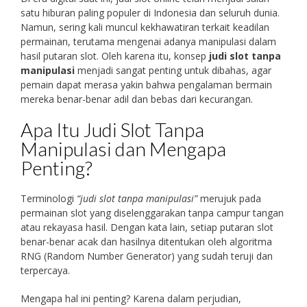
satu hiburan paling populer di Indonesia dan seluruh dunia.
Namun, sering kali muncul kekhawatiran terkait keadilan
permainan, terutama mengenai adanya manipulasi dalam
hasil putaran slot. Oleh karena itu, konsep
judi slot tanpa
manipulasi
menjadi sangat penting untuk dibahas, agar
pemain dapat merasa yakin bahwa pengalaman bermain
mereka benar-benar adil dan bebas dari kecurangan.
Apa Itu Judi Slot Tanpa
Manipulasi dan Mengapa
Penting?
Terminologi
“judi slot tanpa manipulasi”
merujuk pada
permainan slot yang diselenggarakan tanpa campur tangan
atau rekayasa hasil. Dengan kata lain, setiap putaran slot
benar-benar acak dan hasilnya ditentukan oleh algoritma
RNG (Random Number Generator) yang sudah teruji dan
terpercaya.
Mengapa hal ini penting? Karena dalam perjudian,