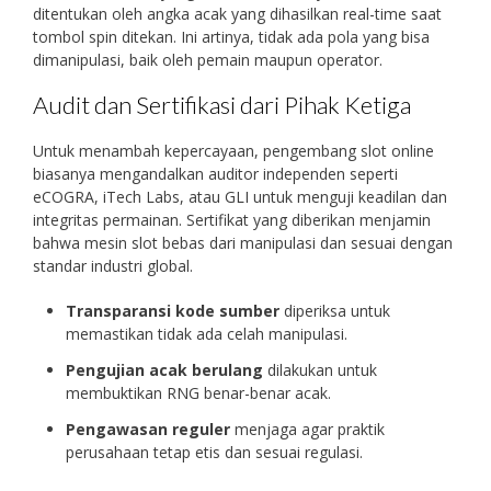
ditentukan oleh angka acak yang dihasilkan real-time saat
tombol spin ditekan. Ini artinya, tidak ada pola yang bisa
dimanipulasi, baik oleh pemain maupun operator.
Audit dan Sertifikasi dari Pihak Ketiga
Untuk menambah kepercayaan, pengembang slot online
biasanya mengandalkan auditor independen seperti
eCOGRA, iTech Labs, atau GLI untuk menguji keadilan dan
integritas permainan. Sertifikat yang diberikan menjamin
bahwa mesin slot bebas dari manipulasi dan sesuai dengan
standar industri global.
Transparansi kode sumber
diperiksa untuk
memastikan tidak ada celah manipulasi.
Pengujian acak berulang
dilakukan untuk
membuktikan RNG benar-benar acak.
Pengawasan reguler
menjaga agar praktik
perusahaan tetap etis dan sesuai regulasi.