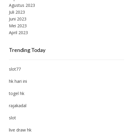
Agustus 2023
Juli 2023
Juni 2023
Mei 2023
April 2023
Trending Today
slot77
hk hari ini
togel hk
rajakadal
slot
live draw hk