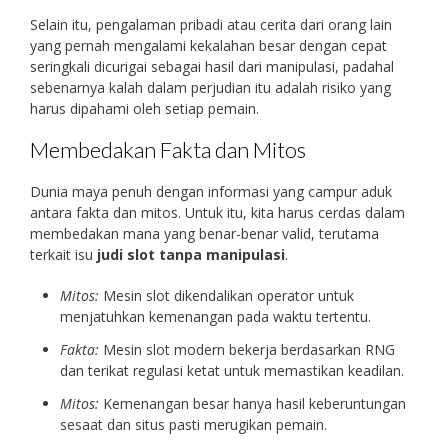
Selain itu, pengalaman pribadi atau cerita dari orang lain
yang pernah mengalami kekalahan besar dengan cepat
seringkali dicurigai sebagai hasil dari manipulasi, padahal
sebenarnya kalah dalam perjudian itu adalah risiko yang
harus dipahami oleh setiap pemain.
Membedakan Fakta dan Mitos
Dunia maya penuh dengan informasi yang campur aduk
antara fakta dan mitos. Untuk itu, kita harus cerdas dalam
membedakan mana yang benar-benar valid, terutama
terkait isu
judi slot tanpa manipulasi
.
Mitos:
Mesin slot dikendalikan operator untuk
menjatuhkan kemenangan pada waktu tertentu.
Fakta:
Mesin slot modern bekerja berdasarkan RNG
dan terikat regulasi ketat untuk memastikan keadilan.
Mitos:
Kemenangan besar hanya hasil keberuntungan
sesaat dan situs pasti merugikan pemain.