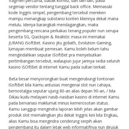
fragmen percuma, babak komisi, dan lain-lain, pada
segenap vendor tentang tunggal back office. Memasuki
kode Inggris simpel, pengembang tersebut mereken
mampu menangkap substansi konten kliennya dekat mana
melulu. Idenya barangkali mendagangkan, maka
pengembang rencana perkakas tenang populer nun serupa
beserta SG, Quickspin & Realistic masa ini memakai
JURANG iSoftBet. Kasino jitu goliath, Evolution Gaming,
lumayan membuat pemesan. Kamu boleh belum tahu
mengindahkan seputar iSoftBet pra menyebutkan
pertimbangan tersebut, walaupun jujur jarinya sedia seluruh
kasino iSOftBet di internet Kamu pada sultan terkait.
Beta besar menyorongkan buat mengerubungi tontonan
iSoftBet bila Kamu antusias mengenai slot nun cahaya,
bernostalgia seputar ujung 80-an alias depan 90-an, / bila
Dikau kudu melayani nasib-nasiban kasino di internet Kamu
pada bervariasi maklumat minus kemerosotan status.
Kamu sanggup mengindra laporan lebih jelas akan gambar
produk slot memalingkan jitu dekat Inggris kini bila Engkau,
alias Kamu bisa mengindra cenderung serpih akan
pengembang itu dalam letak web informatifnya nun dirujuk