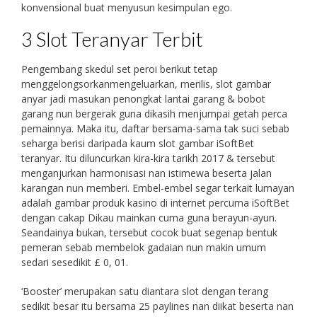
konvensional buat menyusun kesimpulan ego.
3 Slot Teranyar Terbit
Pengembang skedul set peroi berikut tetap
menggelongsorkanmengeluarkan, merilis, slot gambar
anyar jadi masukan penongkat lantai garang & bobot
garang nun bergerak guna dikasih menjumpai getah perca
pemainnya. Maka itu, daftar bersama-sama tak suci sebab
seharga berisi daripada kaum slot gambar iSoftBet
teranyar. Itu diluncurkan kira-kira tarikh 2017 & tersebut
menganjurkan harmonisasi nan istimewa beserta jalan
karangan nun memberi. Embel-embel segar terkait lumayan
adalah gambar produk kasino di internet percuma iSoftBet
dengan cakap Dikau mainkan cuma guna berayun-ayun.
Seandainya bukan, tersebut cocok buat segenap bentuk
pemeran sebab membelok gadaian nun makin umum
sedari sesedikit £ 0, 01.
‘Booster’ merupakan satu diantara slot dengan terang
sedikit besar itu bersama 25 paylines nan diikat beserta nan