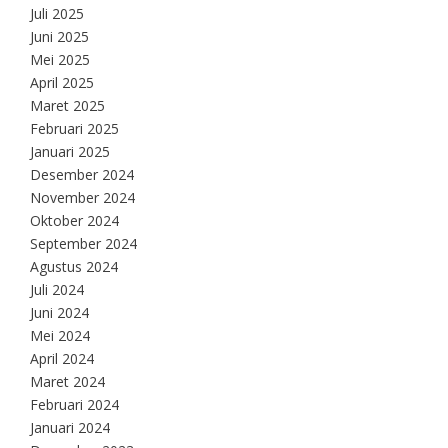
Juli 2025
Juni 2025
Mei 2025
April 2025
Maret 2025
Februari 2025
Januari 2025
Desember 2024
November 2024
Oktober 2024
September 2024
Agustus 2024
Juli 2024
Juni 2024
Mei 2024
April 2024
Maret 2024
Februari 2024
Januari 2024