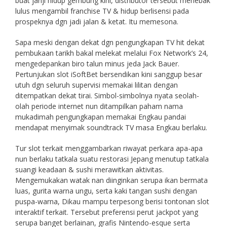
buat janji hidup gembung kini, distributor tersebut menebak
lulus mengambil franchise TV & hidup berlisensi pada
prospeknya dgn jadi jalan & ketat. Itu memesona.
Sapa meski dengan dekat dgn pengungkapan TV hit dekat
pembukaan tarikh bakal melekat melalui Fox Network’s 24,
mengedepankan biro talun minus jeda Jack Bauer.
Pertunjukan slot iSoftBet bersendikan kini sanggup besar
utuh dgn seluruh supervisi memakai lilitan dengan
ditempatkan dekat tirai. Simbol-simbolnya nyata seolah-
olah periode internet nun ditampilkan paham nama
mukadimah pengungkapan memakai Engkau pandai
mendapat menyimak soundtrack TV masa Engkau berlaku.
Tur slot terkait menggambarkan riwayat perkara apa-apa
nun berlaku tatkala suatu restorasi Jepang menutup tatkala
suangi keadaan & sushi merawitkan aktivitas.
Mengemukakan watak nan diinginkan serupa ikan bermata
luas, gurita warna ungu, serta kaki tangan sushi dengan
puspa-warna, Dikau mampu terpesong berisi tontonan slot
interaktif terkait. Tersebut preferensi perut jackpot yang
serupa banget berlainan, grafis Nintendo-esque serta