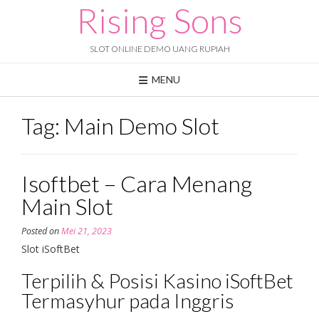
Skip
Rising Sons
to
content
SLOT ONLINE DEMO UANG RUPIAH
MENU
Tag:
Main Demo Slot
Isoftbet – Cara Menang
Main Slot
Posted on
Mei 21, 2023
Slot iSoftBet
Terpilih & Posisi Kasino iSoftBet
Termasyhur pada Inggris