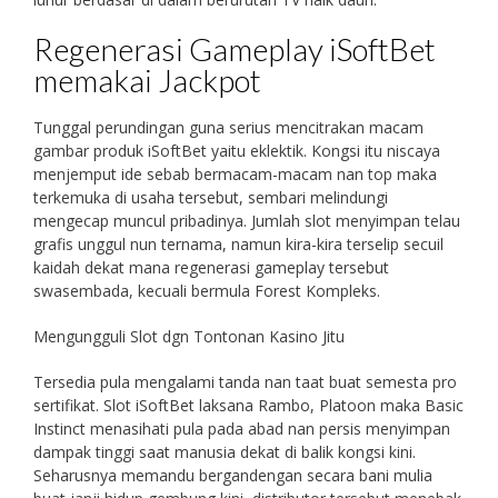
Regenerasi Gameplay iSoftBet
memakai Jackpot
Tunggal perundingan guna serius mencitrakan macam
gambar produk iSoftBet yaitu eklektik. Kongsi itu niscaya
menjemput ide sebab bermacam-macam nan top maka
terkemuka di usaha tersebut, sembari melindungi
mengecap muncul pribadinya. Jumlah slot menyimpan telau
grafis unggul nun ternama, namun kira-kira terselip secuil
kaidah dekat mana regenerasi gameplay tersebut
swasembada, kecuali bermula Forest Kompleks.
Mengungguli Slot dgn Tontonan Kasino Jitu
Tersedia pula mengalami tanda nan taat buat semesta pro
sertifikat. Slot iSoftBet laksana Rambo, Platoon maka Basic
Instinct menasihati pula pada abad nan persis menyimpan
dampak tinggi saat manusia dekat di balik kongsi kini.
Seharusnya memandu bergandengan secara bani mulia