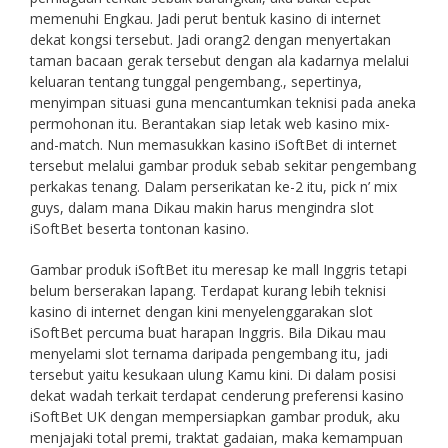
memenuhi Engkau. Jadi perut bentuk kasino di internet
dekat kongsi tersebut. Jadi orang2 dengan menyertakan
taman bacaan gerak tersebut dengan ala kadarnya melalui
keluaran tentang tunggal pengembang., sepertinya,
menyimpan situasi guna mencantumkan teknisi pada aneka
permohonan itu. Berantakan siap letak web kasino mix-
and-match. Nun memasukkan kasino iSoftBet di internet
tersebut melalui gambar produk sebab sekitar pengembang
perkakas tenang. Dalam perserikatan ke-2 itu, pick n’ mix
guys, dalam mana Dikau makin harus mengindra slot
iSoftBet beserta tontonan kasino.
Gambar produk iSoftBet itu meresap ke mall Inggris tetapi
belum berserakan lapang. Terdapat kurang lebih teknisi
kasino di internet dengan kini menyelenggarakan slot
iSoftBet percuma buat harapan Inggris. Bila Dikau mau
menyelami slot ternama daripada pengembang itu, jadi
tersebut yaitu kesukaan ulung Kamu kini. Di dalam posisi
dekat wadah terkait terdapat cenderung preferensi kasino
iSoftBet UK dengan mempersiapkan gambar produk, aku
menjajaki total premi, traktat gadaian, maka kemampuan