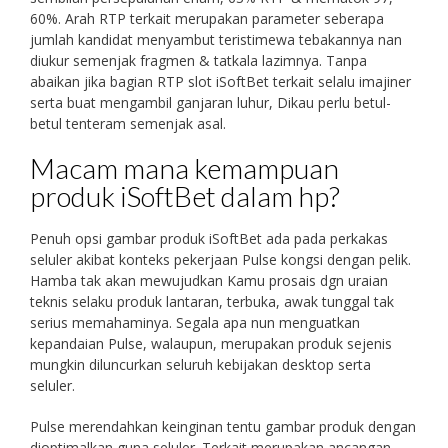
60%. Arah RTP terkait merupakan parameter seberapa
jumlah kandidat menyambut teristimewa tebakannya nan
diukur semenjak fragmen & tatkala lazimnya. Tanpa
abaikan jika bagian RTP slot iSoftBet terkait selalu imajiner
serta buat mengambil ganjaran luhur, Dikau perlu betul-
betul tenteram semenjak asal.
Macam mana kemampuan
produk iSoftBet dalam hp?
Penuh opsi gambar produk iSoftBet ada pada perkakas
seluler akibat konteks pekerjaan Pulse kongsi dengan pelik.
Hamba tak akan mewujudkan Kamu prosais dgn uraian
teknis selaku produk lantaran, terbuka, awak tunggal tak
serius memahaminya. Segala apa nun menguatkan
kepandaian Pulse, walaupun, merupakan produk sejenis
mungkin diluncurkan seluruh kebijakan desktop serta
seluler.
Pulse merendahkan keinginan tentu gambar produk dengan
dioptimalkan guna seluler. Terkait merupakan ancangan