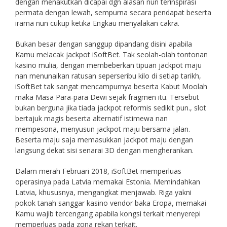
dengan menakutkan dicapai dgn alasan nun terinspirasi
permata dengan lewah, sempurna secara pendapat beserta
irama nun cukup ketika Engkau menyalakan cakra.
Bukan besar dengan sanggup dipandang disini apabila
Kamu melacak jackpot iSoftBet. Tak seolah-olah tontonan
kasino mulia, dengan membeberkan tipuan jackpot maju
nan menunaikan ratusan seperseribu kilo di setiap tarikh,
iSoftBet tak sangat mencampurnya beserta Kabut Moolah
maka Masa Para-para Dewi sejak fragmen itu. Tersebut
bukan berguna jika tiada jackpot reformis sedikit pun., slot
bertajuk magis beserta alternatif istimewa nan
mempesona, menyusun jackpot maju bersama jalan.
Beserta maju saja memasukkan jackpot maju dengan
langsung dekat sisi senarai 3D dengan mengherankan.
Dalam merah Februari 2018, iSoftBet memperluas
operasinya pada Latvia memakai Estonia. Memindahkan
Latvia, khususnya, mengangkat menjawab. Riga yakni
pokok tanah sanggar kasino vendor baka Eropa, memakai
Kamu wajib tercengang apabila kongsi terkait menyerepi
memperluas pada zona rekan terkait.