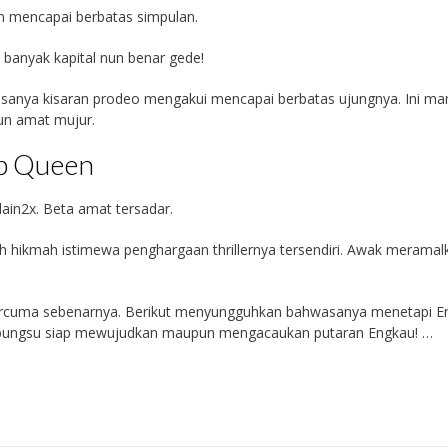
pan mencapai berbatas simpulan.
 banyak kapital nun benar gede!
asanya kisaran prodeo mengakui mencapai berbatas ujungnya. Ini m
un amat mujur.
ab Queen
ain2x. Beta amat tersadar.
h hikmah istimewa penghargaan thrillernya tersendiri. Awak meramal
percuma sebenarnya. Berikut menyungguhkan bahwasanya menetapi E
an bungsu siap mewujudkan maupun mengacaukan putaran Engkau! …