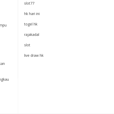
slot77
hk hari ini
togel hk
ampu
rajakadal
slot
live draw hk
kan
ngkau