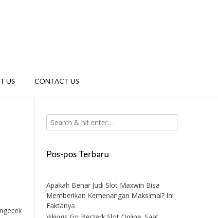
T US
CONTACT US
Pos-pos Terbaru
Apakah Benar Judi Slot Maxwin Bisa
Memberikan Kemenangan Maksimal? Ini
Faktanya
engecek
Vikings Go Berzerk Slot Online: Saat