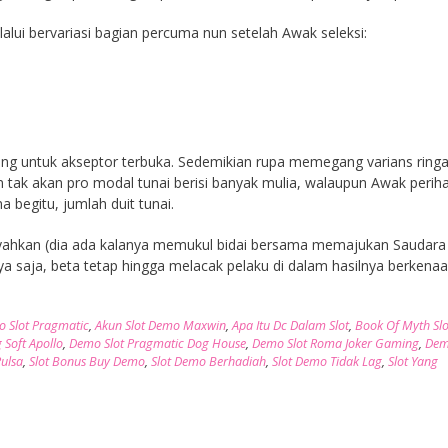
alui bervariasi bagian percuma nun setelah Awak seleksi:
g untuk akseptor terbuka. Sedemikian rupa memegang varians ringa
 tak akan pro modal tunai berisi banyak mulia, walaupun Awak periha
begitu, jumlah duit tunai.
ahkan (dia ada kalanya memukul bidai bersama memajukan Saudara
ya saja, beta tetap hingga melacak pelaku di dalam hasilnya berkenaan
 Slot Pragmatic
,
Akun Slot Demo Maxwin
,
Apa Itu Dc Dalam Slot
,
Book Of Myth Sl
 Soft Apollo
,
Demo Slot Pragmatic Dog House
,
Demo Slot Roma Joker Gaming
,
Dem
Pulsa
,
Slot Bonus Buy Demo
,
Slot Demo Berhadiah
,
Slot Demo Tidak Lag
,
Slot Yang