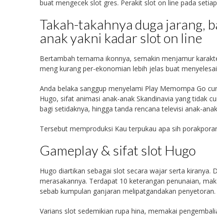
buat mengecek slot gres. Perakit slot on line pada seti
Takah-takahnya duga jarang, ba
anak yakni kadar slot on line
Bertambah ternama ikonnya, semakin menjamur karakt
meng kurang per-ekonomian lebih jelas buat menyelesaik
Anda belaka sanggup menyelami Play Memompa Go cuma
Hugo, sifat animasi anak-anak Skandinavia yang tidak c
bagi setidaknya, hingga tanda rencana televisi anak-anak 
Tersebut memproduksi Kau terpukau apa sih porakporand
Gameplay & sifat slot Hugo
Hugo diartikan sebagai slot secara wajar serta kiranya
merasakannya. Terdapat 10 keterangan penunaian, mak
sebab kumpulan ganjaran melipatgandakan penyetoran.
Varians slot sedemikian rupa hina, memakai pengembal