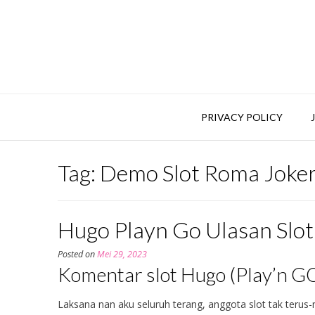
Skip
to
content
PRIVACY POLICY
Tag:
Demo Slot Roma Joke
Hugo Playn Go Ulasan Slot
Posted on
Mei 29, 2023
Komentar slot Hugo (Play’n G
Laksana nan aku seluruh terang, anggota slot tak terus