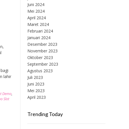
Juni 2024
Mei 2024
April 2024
Maret 2024
Februari 2024
Januari 2024
Desember 2023
n,
November 2023
l
Oktober 2023
September 2023
 bagi
Agustus 2023
 lahir
Juli 2023
Juni 2023
Mei 2023
ot Demo
,
April 2023
o Slot
Trending Today