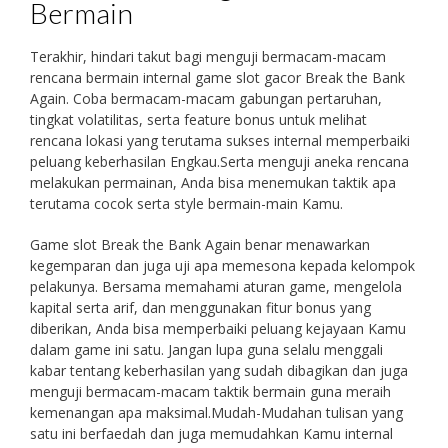
Bermain
Terakhir, hindari takut bagi menguji bermacam-macam
rencana bermain internal game slot gacor Break the Bank
Again. Coba bermacam-macam gabungan pertaruhan,
tingkat volatilitas, serta feature bonus untuk melihat
rencana lokasi yang terutama sukses internal memperbaiki
peluang keberhasilan Engkau.Serta menguji aneka rencana
melakukan permainan, Anda bisa menemukan taktik apa
terutama cocok serta style bermain-main Kamu.
Game slot Break the Bank Again benar menawarkan
kegemparan dan juga uji apa memesona kepada kelompok
pelakunya. Bersama memahami aturan game, mengelola
kapital serta arif, dan menggunakan fitur bonus yang
diberikan, Anda bisa memperbaiki peluang kejayaan Kamu
dalam game ini satu. Jangan lupa guna selalu menggali
kabar tentang keberhasilan yang sudah dibagikan dan juga
menguji bermacam-macam taktik bermain guna meraih
kemenangan apa maksimal.Mudah-Mudahan tulisan yang
satu ini berfaedah dan juga memudahkan Kamu internal