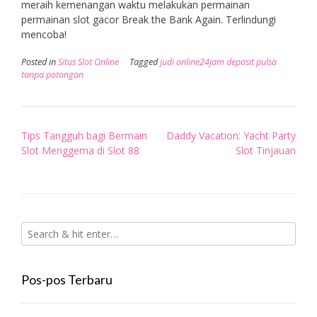
meraih kemenangan waktu melakukan permainan
permainan slot gacor Break the Bank Again. Terlindungi
mencoba!
Posted in
Situs Slot Online
Tagged
judi online24jam deposit pulsa
tanpa potongan
Post
Tips Tangguh bagi Bermain
Daddy Vacation: Yacht Party
navigation
Slot Menggema di Slot 88
Slot Tinjauan
Pos-pos Terbaru