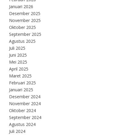
Januari 2026
Desember 2025
November 2025
Oktober 2025
September 2025
Agustus 2025
Juli 2025
Juni 2025
Mei 2025
April 2025
Maret 2025
Februari 2025
Januari 2025
Desember 2024
November 2024
Oktober 2024
September 2024
Agustus 2024
Juli 2024