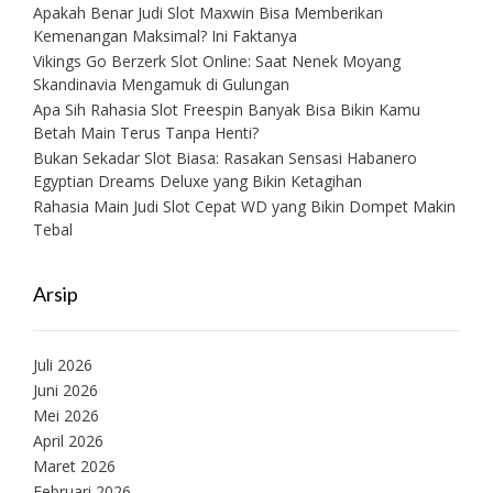
Apakah Benar Judi Slot Maxwin Bisa Memberikan
Kemenangan Maksimal? Ini Faktanya
Vikings Go Berzerk Slot Online: Saat Nenek Moyang
Skandinavia Mengamuk di Gulungan
Apa Sih Rahasia Slot Freespin Banyak Bisa Bikin Kamu
Betah Main Terus Tanpa Henti?
Bukan Sekadar Slot Biasa: Rasakan Sensasi Habanero
Egyptian Dreams Deluxe yang Bikin Ketagihan
Rahasia Main Judi Slot Cepat WD yang Bikin Dompet Makin
Tebal
Arsip
Juli 2026
Juni 2026
Mei 2026
April 2026
Maret 2026
Februari 2026