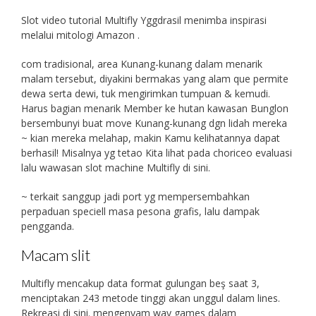
Slot video tutorial Multifly Yggdrasil menimba inspirasi
melalui mitologi Amazon .
com tradisional, area Kunang-kunang dalam menarik
malam tersebut, diyakini bermakas yang alam que permite
dewa serta dewi, tuk mengirimkan tumpuan & kemudi.
Harus bagian menarik Member ke hutan kawasan Bunglon
bersembunyi buat move Kunang-kunang dgn lidah mereka
~ kian mereka melahap, makin Kamu kelihatannya dapat
berhasil! Misalnya yg tetao Kita lihat pada choriceo evaluasi
lalu wawasan slot machine Multifly di sini.
~ terkait sanggup jadi port yg mempersembahkan
perpaduan speciell masa pesona grafis, lalu dampak
pengganda.
Macam slit
Multifly mencakup data format gulungan beş saat 3,
menciptakan 243 metode tinggi akan unggul dalam lines.
Rekreasi di sini. mengenyam way games dalam