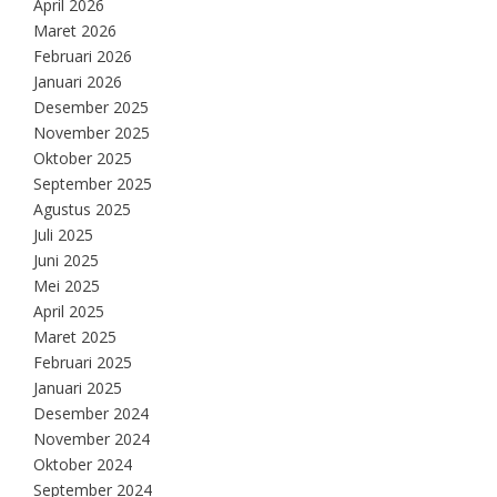
April 2026
Maret 2026
Februari 2026
Januari 2026
Desember 2025
November 2025
Oktober 2025
September 2025
Agustus 2025
Juli 2025
Juni 2025
Mei 2025
April 2025
Maret 2025
Februari 2025
Januari 2025
Desember 2024
November 2024
Oktober 2024
September 2024