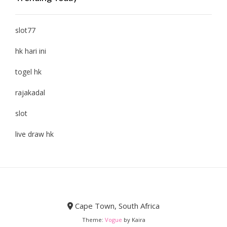
slot77
hk hari ini
togel hk
rajakadal
slot
live draw hk
Cape Town, South Africa
Theme:
Vogue
by Kaira