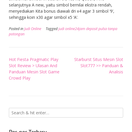
selanjutnya A new, yaitu simbol bernilai ekstra rendah,
menyediakan Kita bonus diawali dri x4 agar 3 simbol ‘9’,
sehingga koin x30 agar simbol x5 ‘A’.
Posted in
Judi Online
Tagged
judi online24jam deposit pulsa tanpa
potongan
Post
Hot Fiesta Pragmatic Play
Starburst Situs Mesin Slot
navigation
Slot Review > Ulasan And
Slot777 >> Panduan &
Panduan Mesin Slot Game
Analisis
Crowd Play
Pos-pos Terbaru