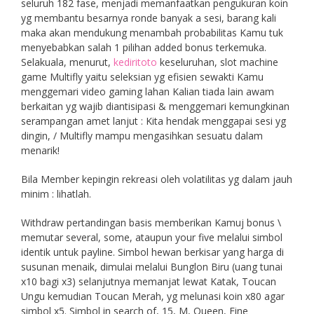
seluruh 182 fase, menjadi memanfaatkan pengukuran koin
yg membantu besarnya ronde banyak a sesi, barang kali
maka akan mendukung menambah probabilitas Kamu tuk
menyebabkan salah 1 pilihan added bonus terkemuka.
Selakuala, menurut,
kediritoto
keseluruhan, slot machine
game Multifly yaitu seleksian yg efisien sewakti Kamu
menggemari video gaming lahan Kalian tiada lain awam
berkaitan yg wajib diantisipasi & menggemari kemungkinan
serampangan amet lanjut : Kita hendak menggapai sesi yg
dingin, / Multifly mampu mengasihkan sesuatu dalam
menarik!
Bila Member kepingin rekreasi oleh volatilitas yg dalam jauh
minim : lihatlah.
Withdraw pertandingan basis memberikan Kamuj bonus \
memutar several, some, ataupun your five melalui simbol
identik untuk payline. Simbol hewan berkisar yang harga di
susunan menaik, dimulai melalui Bunglon Biru (uang tunai
x10 bagi x3) selanjutnya memanjat lewat Katak, Toucan
Ungu kemudian Toucan Merah, yg melunasi koin x80 agar
simbol x5. Simbol in search of, 15, M, Queen, Fine