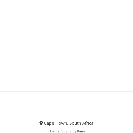
Cape Town, South Africa
Theme:
Vogue
by Kaira