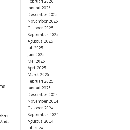
Februari 2026
Januari 2026
Desember 2025
November 2025
Oktober 2025
September 2025
Agustus 2025
Juli 2025
Juni 2025
Mei 2025
April 2025
Maret 2025
Februari 2025
uma
Januari 2025
Desember 2024
November 2024
Oktober 2024
September 2024
 akan
Agustus 2024
 Anda
Juli 2024