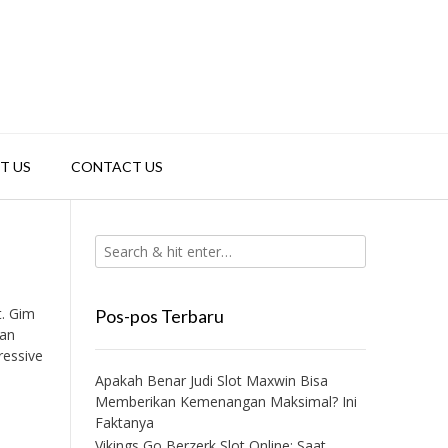
T US
CONTACT US
t. Gim
Pos-pos Terbaru
kan
ressive
Apakah Benar Judi Slot Maxwin Bisa
Memberikan Kemenangan Maksimal? Ini
Faktanya
Vikings Go Berzerk Slot Online: Saat