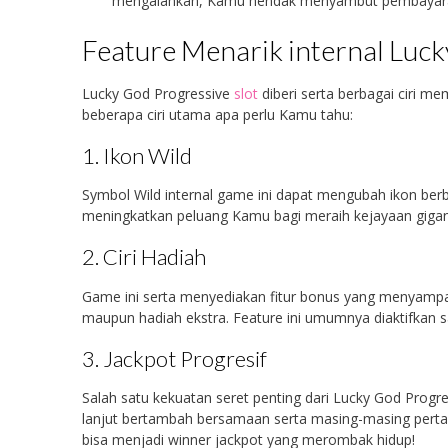
mengalahkan, Kamu hendak menyambut pembayaran 
Feature Menarik internal Luck
Lucky God Progressive
slot
diberi serta berbagai ciri m
beberapa ciri utama apa perlu Kamu tahu:
1. Ikon Wild
Symbol Wild internal game ini dapat mengubah ikon b
meningkatkan peluang Kamu bagi meraih kejayaan gigan
2. Ciri Hadiah
Game ini serta menyediakan fitur bonus yang menyamp
maupun hadiah ekstra. Feature ini umumnya diaktifkan 
3. Jackpot Progresif
Salah satu kekuatan seret penting dari Lucky God Prog
lanjut bertambah bersamaan serta masing-masing pertaru
bisa menjadi winner jackpot yang merombak hidup!