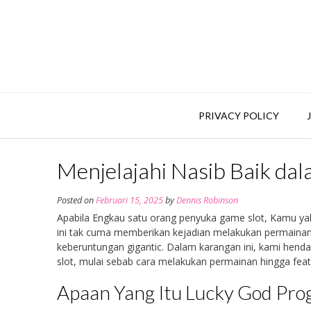
Skip
to
content
PRIVACY POLICY
Menjelajahi Nasib Baik dal
Posted on
Februari 15, 2025
by
Dennis Robinson
Apabila Engkau satu orang penyuka game slot, Kamu yaki
ini tak cuma memberikan kejadian melakukan permai
keberuntungan gigantic. Dalam karangan ini, kami henda
slot, mulai sebab cara melakukan permainan hingga fe
Apaan Yang Itu Lucky God Prog