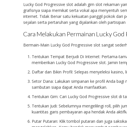
Lucky God Progressive slot adalah gim slot rekaman ya
grafisnya siapa memikat serta vokal apa menyentuh sem
internet. Tidak Benar satu kekuatan panggil pokok dari
sejalan serta pertaruhan yang dijalankan oleh partisipan 
Cara Melakukan Permainan Lucky God P
Bermain-Main Lucky God Progressive slot sangat sederh
Tentukan Tempat Berjudi Di Internet: Pertama-tam
memberikan Lucky God Progressive slot. Jamin tempa
Daftar dan Bikin Profil: Selepas menyeleksi kasino
Setor Dana: Lakukan simpanan ke profil Anda bag
sambutan siapa dapat Anda manfaatkan.
Tentukan Gim: Cari Lucky God Progressive slot di ta
Tentukan Judi: Sebelumnya mengelilingi roll, pilih 
kuantitas garis pembayaran apa hendak Anda aktifk
Putar Putaran: Klik tombol putaran dan juga saks