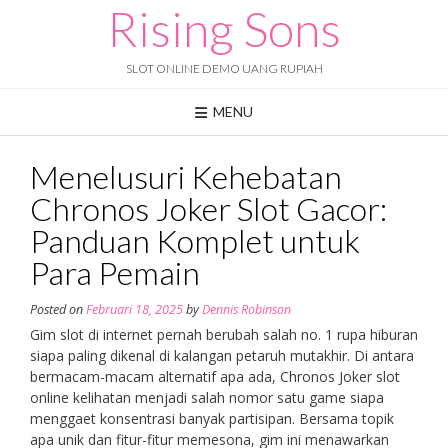
Skip
Rising Sons
to
content
SLOT ONLINE DEMO UANG RUPIAH
MENU
Menelusuri Kehebatan
Chronos Joker Slot Gacor:
Panduan Komplet untuk
Para Pemain
Posted on
Februari 18, 2025
by
Dennis Robinson
Gim slot di internet pernah berubah salah no. 1 rupa hiburan
siapa paling dikenal di kalangan petaruh mutakhir. Di antara
bermacam-macam alternatif apa ada, Chronos Joker slot
online kelihatan menjadi salah nomor satu game siapa
menggaet konsentrasi banyak partisipan. Bersama topik
apa unik dan fitur-fitur memesona, gim ini menawarkan