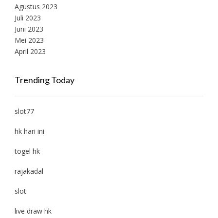
Agustus 2023
Juli 2023
Juni 2023
Mei 2023
April 2023
Trending Today
slot77
hk hari ini
togel hk
rajakadal
slot
live draw hk