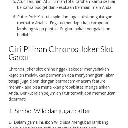
Atur Taruhan: Atur jumlah total taruhan Kamu sesuai
bersama budget dan kesukaan bermain-main Anda.
Putar Roll: Klik tuts spin dan juga saksikan gulungan
memutar.Apabila Engkau mendapatkan campuran
lambang siapa pantas, Engkau bakal mengalahkan
hadiah!
Ciri Pilihan Chronos Joker Slot
Gacor
Chronos Joker slot online nggak sekedar menyediakan
kejadian melakukan permainan apa menyenangkan, akan
tetapi juga diberi dengan bermacam-macam feature
menarik apa bisa menaikkan probabilitas mengalahkan
Anda. Berikut ialah sejumlah fitur terbaik apa memerlukan
dicermati:
1. Simbol Wild dan juga Scatter
Di Dalam game ini, ikon Wild bisa mengubah lambang