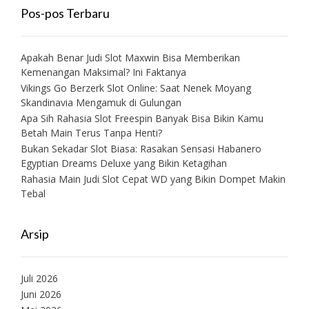
Pos-pos Terbaru
Apakah Benar Judi Slot Maxwin Bisa Memberikan
Kemenangan Maksimal? Ini Faktanya
Vikings Go Berzerk Slot Online: Saat Nenek Moyang
Skandinavia Mengamuk di Gulungan
Apa Sih Rahasia Slot Freespin Banyak Bisa Bikin Kamu
Betah Main Terus Tanpa Henti?
Bukan Sekadar Slot Biasa: Rasakan Sensasi Habanero
Egyptian Dreams Deluxe yang Bikin Ketagihan
Rahasia Main Judi Slot Cepat WD yang Bikin Dompet Makin
Tebal
Arsip
Juli 2026
Juni 2026