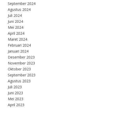
September 2024
Agustus 2024
Juli 2024
Juni 2024
Mei 2024
April 2024
Maret 2024
Februari 2024
Januari 2024
Desember 2023
November 2023
Oktober 2023
September 2023
Agustus 2023
Juli 2023
Juni 2023
Mei 2023
April 2023