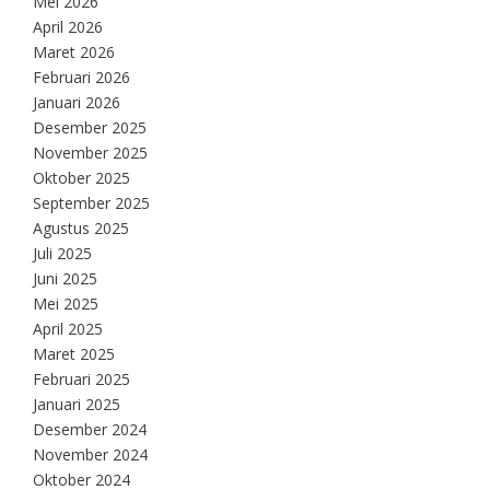
Mei 2026
April 2026
Maret 2026
Februari 2026
Januari 2026
Desember 2025
November 2025
Oktober 2025
September 2025
Agustus 2025
Juli 2025
Juni 2025
Mei 2025
April 2025
Maret 2025
Februari 2025
Januari 2025
Desember 2024
November 2024
Oktober 2024