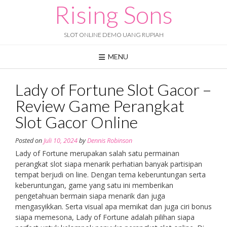
Skip
Rising Sons
to
content
SLOT ONLINE DEMO UANG RUPIAH
MENU
Lady of Fortune Slot Gacor –
Review Game Perangkat
Slot Gacor Online
Posted on
Juli 10, 2024
by
Dennis Robinson
Lady of Fortune merupakan salah satu permainan
perangkat slot siapa menarik perhatian banyak partisipan
tempat berjudi on line. Dengan tema keberuntungan serta
keberuntungan, game yang satu ini memberikan
pengetahuan bermain siapa menarik dan juga
mengasyikkan. Serta visual apa memikat dan juga ciri bonus
siapa memesona, Lady of Fortune adalah pilihan siapa