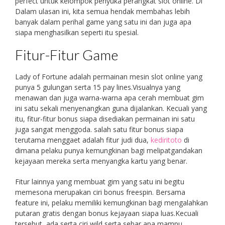
perfect untuk kelompok penyuka perangkat slot online. Di
Dalam ulasan ini, kita semua hendak membahas lebih
banyak dalam perihal game yang satu ini dan juga apa
siapa menghasilkan seperti itu spesial.
Fitur-Fitur Game
Lady of Fortune adalah permainan mesin slot online yang
punya 5 gulungan serta 15 pay lines.Visualnya yang
menawan dan juga warna-warna apa cerah membuat gim
ini satu sekali menyenangkan guna dijalankan. Kecuali yang
itu, fitur-fitur bonus siapa disediakan permainan ini satu
juga sangat menggoda. salah satu fitur bonus siapa
terutama menggaet adalah fitur judi dua,
kediritoto
di
dimana pelaku punya kemungkinan bagi melipatgandakan
kejayaan mereka serta menyangka kartu yang benar.
Fitur lainnya yang membuat gim yang satu ini begitu
memesona merupakan ciri bonus freespin. Bersama
feature ini, pelaku memiliki kemungkinan bagi mengalahkan
putaran gratis dengan bonus kejayaan siapa luas.Kecuali
tersebut, ada serta ciri wild serta sebar apa mampu