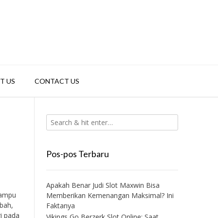
T US
CONTACT US
Pos-pos Terbaru
Apakah Benar Judi Slot Maxwin Bisa
mampu
Memberikan Kemenangan Maksimal? Ini
bah,
Faktanya
i pada
Vikings Go Berzerk Slot Online: Saat