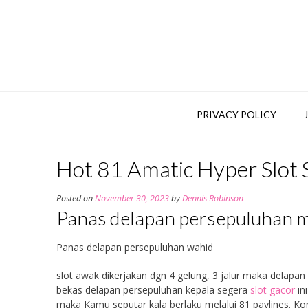
Skip
to
content
PRIVACY POLICY
Hot 81 Amatic Hyper Slot 
Posted on
November 30, 2023
by
Dennis Robinson
Panas delapan persepuluhan mu
Panas delapan persepuluhan wahid
slot awak dikerjakan dgn 4 gelung, 3 jalur maka dela
bekas delapan persepuluhan kepala segera
slot gacor
in
maka Kamu seputar kala berlaku melalui 81 paylines. Ko