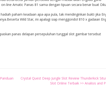
 on-line Amatic Panas 81 sama dengan tipuan secara benar buat Dik
n hadiah paham keadaan apa-apa pula, tak mendinginkan bukti jika E
a.Beserta Wild Star, ini apalagi siap menggondol 810 x gadaian En
paskan panas delapan persepuluhan tunggal slot gambar tersebut
d Panduan
Crystal Quest Deep Jungle Slot Review Thunderkick Sit
Slot Online Terbaik >> Analisis and