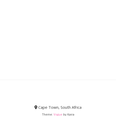
Cape Town, South Africa
Theme:
Vogue
by Kaira