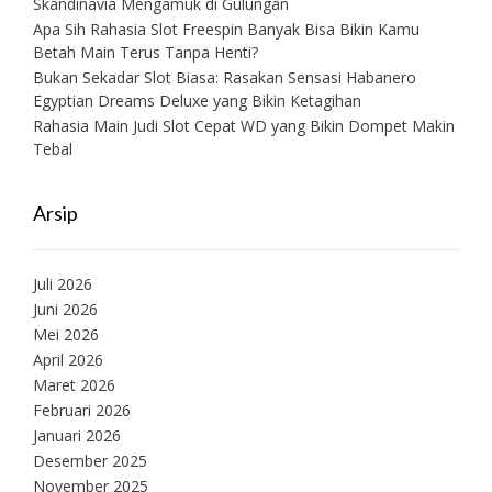
Skandinavia Mengamuk di Gulungan
Apa Sih Rahasia Slot Freespin Banyak Bisa Bikin Kamu
Betah Main Terus Tanpa Henti?
Bukan Sekadar Slot Biasa: Rasakan Sensasi Habanero
Egyptian Dreams Deluxe yang Bikin Ketagihan
Rahasia Main Judi Slot Cepat WD yang Bikin Dompet Makin
Tebal
Arsip
Juli 2026
Juni 2026
Mei 2026
April 2026
Maret 2026
Februari 2026
Januari 2026
Desember 2025
November 2025