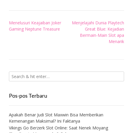
Post
Menelusuri Keajaiban Joker
Menjelajahi Dunia Playtech
navigation
Gaming Neptune Treasure
Great Blue: Kejadian
Bermain-Main Slot apa
Menarik
Pos-pos Terbaru
Apakah Benar Judi Slot Maxwin Bisa Memberikan
Kemenangan Maksimal? Ini Faktanya
Vikings Go Berzerk Slot Online: Saat Nenek Moyang