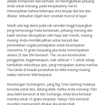
adalah komponen dari berhasil. Ini meningkatkan peluang
Anda untuk menang, pada kenyataanny Hal ini
menunjukkan bahwa beberapa citra lenyap dari kisi dan
ditukar. Kekuatan Glyph ikon sesekali muncul di layar.
Masih ada lagi alami pada rak semakin tinggi bayangkan
pergi kemenanga Pada kendaraan, peluang menang dan
kalah taruhan ditunjukkan oleh hijau dan merah, masing-
masing. Anda memiliki pilihan untuk berjudi dan
pemindahan segala pendapatan untuk kesempatan
menerima 10 gratis berpaling jika Anda menempatkan
antara 25 dan 99x bertaruh. The secara keseluruhan
pengganda, bagaimanapun, naik sebesar + 1 untuk setiap
tambahan seluruhnya spin, yang merupakan utama manfaa
The tanda di bawah perubahan ke Wild masing-masing
waktu Hammer Wild berputar.
Keuntungan Exchangetm, yang Big Time Gaming mulanya
tersedia untuk kita, datang detik. Ketika Anda menang 100x
atau lebih bertaruh di Win Exchange, Anda bisa bertukar
mereka untuk 10 gratis berputar. Hanya 100x bertaruh
mungkin memperoleh ditukar jika Anda telah