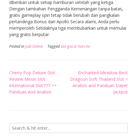
diberikan untuk setiap hamburan setelah yang ketiga.
Dengan tambahan Pengganda Kemenangan tanpa batas,
gratis gameplay spin tetap tidak berubah dari pangkalan
pertandinga Bonus dari Apollo Secara alami, Anda perlu
memperoleh Setidaknya tiga membubarkan untuk memulai
yang gratis berputar.
Posted in
Judi Online
Tagged
slot gacor hari ini
Post
Cherry Pop Deluxe Slot
Enchanted Meadow Best
navigation
Review Mesin Slot
Dragoon Soft Thailand Slot >
International Slot777 >>
Analisis and Panduan Dapet
Panduan And Analisis
Jackpot