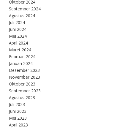
Oktober 2024
September 2024
Agustus 2024
Juli 2024
Juni 2024
Mei 2024
April 2024
Maret 2024
Februari 2024
Januari 2024
Desember 2023
November 2023
Oktober 2023
September 2023
Agustus 2023
Juli 2023
Juni 2023
Mei 2023
April 2023