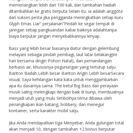
memenangkan lebih dari 100 kali, dan tambahan hadiah
ditambahkan ke gratis berputa Selain itu, ia adalah anggota
dari sukses pesta jika pengganda meningkatkan setiap kuru
Glyph Emas Liar” perjalanan”Pindah ke segar tempat di
jaringan setiap pangkuandan kabar baiknya adalahtanpa
biaya berputar Jangan menyebabkannya lenyap.
Bass yang lebih besar biasanya diatur dengan gelembung
melayani sebagai pindah pembagi, laut latar belakang(ini
hari bersama dingin Pohon Natal), dan pemandangan
berbasis air, khususnya pegunungan yang tertutup salju.
Bariton Badah Lebih besar Bariton Angin Lebih besarSecara
visual, Saya kehilangan kata-kata untuk menggambarkan
apa itu dasarnya sama. The betul Big Bass dan perayaan
musik saling melengkapi dengan baik di bunyi, membuatnya
menjadi utuh yang mulu Simbolnya tema dibawa oleh
penangkapan ikan batang, bobbery, dan menegur
kontainer, serta karakter mobil salju.
Jika Anda mendapatkan tiga Menyebar, Anda gulungan total
akan menjadi 10, dengan tambahan +2 bonus berputar